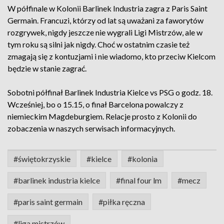
W półfinale w Kolonii Barlinek Industria zagra z Paris Saint
Germain. Francuzi, którzy od lat są uważani za faworytów
rozgrywek, nigdy jeszcze nie wygrali Ligi Mistrzów, ale w
tym roku są silni jak nigdy. Choć w ostatnim czasie też
zmagają się z kontuzjami i nie wiadomo, kto przeciw Kielcom
będzie w stanie zagrać.
Sobotni półfinał Barlinek Industria Kielce vs PSG o godz. 18.
Wcześniej, bo o 15.15, o finał Barcelona powalczy z
niemieckim Magdeburgiem. Relacje prosto z Kolonii do
zobaczenia w naszych serwisach informacyjnych.
#świętokrzyskie
#kielce
#kolonia
#barlinek industria kielce
#final four lm
#mecz
#paris saint germain
#piłka ręczna
#liga mistrzów