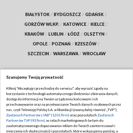
BIAŁYSTOK
/
BYDGOSZCZ
/
GDAŃSK
/
GORZÓW WLKP.
/
KATOWICE
/
KIELCE
/
KRAKÓW
/
LUBLIN
/
ŁÓDŹ
/
OLSZTYN
/
OPOLE
/
POZNAŃ
/
RZESZÓW
/
SZCZECIN
/
WARSZAWA
/
WROCŁAW
Szanujemy Twoją prywatność
Dołącz do nas:
Kliknij "Akceptuję i przechodzę do serwisu", aby wyrazić zgody na
korzystanie z technologii automatycznego śledzenia i zbierania danych,
TVP
dostęp do informacji na Twoim urządzeniu końcowym i ich
Abonament TVP
przechowywanie oraz na przetwarzanie Twoich danych osobowych przez
Regulamin TVP
nas, czyli Telewizję Polską S.A. w likwidacji (zwaną dalej również „TVP”),
Emisja w TVP
Polityka prywatności
Zaufanych Partnerów z IAB* (1201 firm)
oraz pozostałych
Zaufanych
Partnerów TVP (93 firm)
, w celach marketingowych (w tym do
Centrum informacji TVP
Moje zgody
zautomatyzowanego dopasowania reklam do Twoich zainteresowań i
mierzenia ich skuteczności) i pozostałych, które wskazujemy poniżej, a