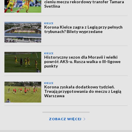
cieniu meczu rekordowy transfer Tamara
Svetlina
KIELCE
Korona Kielce zagra z Legią przy pełnych
trybunach? Bilety wyprzedane
KIELCE
Historyczny sezon dla Moravii i wielki
powrót AKS-u. Rusza walka o III-ligowe
punkty
KIELCE
Korona zyskała dodatkowy tydzień.
Trwają przygotowania do meczu z Legią
Warszawa
ZOBACZ WIĘCEJ