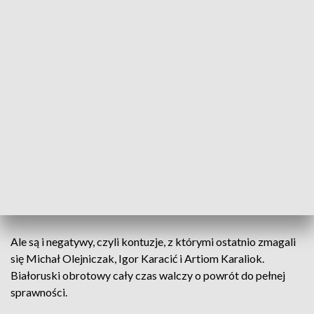
teraz przyszedł czas walki o spełnienie marzeń.
Kielczanie mają za sobą bardzo dobry sezon. W Lidze
Mistrzów przegrali tylko trzy razy, w tym dwa z niepokonaną
do tej pory Barceloną. Dlatego do Kolonii jadą zrewanżować
się Katalończykom za fazę grupową i ubiegłoroczny,
przegrany po rzutach karnych, finał Ligi.
– W ubiegłym roku już chcieliśmy i myślę że w tym roku
będziemy starali się robić to samo. To doświadczenie, które
dał nam rok grania razem i walka o tytuł – to ze względów
szkoleniowych jest bardzo pozytywne – mówi Talant
Dujszebajew, trener Barlinka Industrii Kielce.
Ale są i negatywy, czyli kontuzje, z którymi ostatnio zmagali
się Michał Olejniczak, Igor Karacić i Artiom Karaliok.
Białoruski obrotowy cały czas walczy o powrót do pełnej
sprawności.