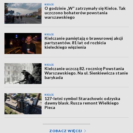
KIELCE
O godzinie „W” zatrzymały się Kielce. Tak
uczczono bohaterów powstania
warszawskiego
KIELCE
Kielczanie pamiętają o brawurowej akcji
partyzantów. 81 lat od rozbicia
kieleckiego więzienia
KIELCE
Kielczanie uczczą 82. rocznicę Powstania
Warszawskiego. Na ul. Sienkiewicza stanie
barykada
KIELCE
127-letni symbol Starachowic odzyska
dawny blask. Rusza remont Wielkiego
Pieca
ZOBACZ WIĘCEJ