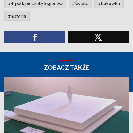
#4. pułk piechoty legionów
#święto
#bukówka
#historia
ZOBACZ TAKŻE