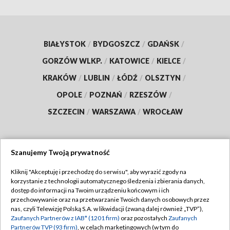
BIAŁYSTOK
/
BYDGOSZCZ
/
GDAŃSK
/
GORZÓW WLKP.
/
KATOWICE
/
KIELCE
/
KRAKÓW
/
LUBLIN
/
ŁÓDŹ
/
OLSZTYN
/
OPOLE
/
POZNAŃ
/
RZESZÓW
/
SZCZECIN
/
WARSZAWA
/
WROCŁAW
Szanujemy Twoją prywatność
Dołącz do nas:
Kliknij "Akceptuję i przechodzę do serwisu", aby wyrazić zgody na
korzystanie z technologii automatycznego śledzenia i zbierania danych,
TVP
dostęp do informacji na Twoim urządzeniu końcowym i ich
Abonament TVP
przechowywanie oraz na przetwarzanie Twoich danych osobowych przez
Regulamin TVP
nas, czyli Telewizję Polską S.A. w likwidacji (zwaną dalej również „TVP”),
Emisja w TVP
Polityka prywatności
Zaufanych Partnerów z IAB* (1201 firm)
oraz pozostałych
Zaufanych
Partnerów TVP (93 firm)
, w celach marketingowych (w tym do