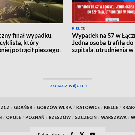
KIELCE
czny finał wypadku.
Wypadek na S7 w Łączn
yklista, który
Jedna osoba trafiła do
niej potrącił pieszego,
szpitala, utrudnienia w
 w szpitalu
ZOBACZ WIĘCEJ
SZCZ
/
GDAŃSK
/
GORZÓW WLKP.
/
KATOWICE
/
KIELCE
/
KRA
N
/
OPOLE
/
POZNAŃ
/
RZESZÓW
/
SZCZECIN
/
WARSZAWA
/
W
Dołącz do nas: