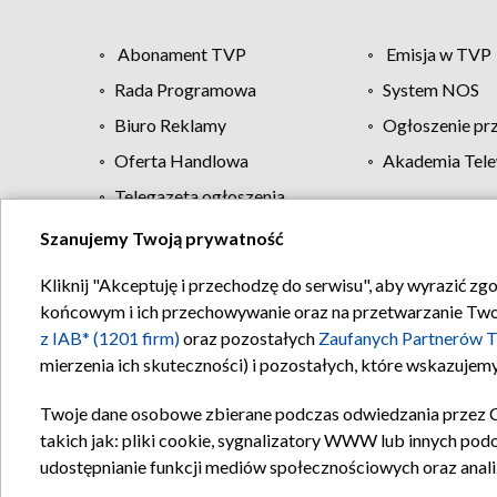
Abonament TVP
Emisja w TVP
Rada Programowa
System NOS
Biuro Reklamy
Ogłoszenie pr
Oferta Handlowa
Akademia Tele
Telegazeta ogłoszenia
Szanujemy Twoją prywatność
Regulamin TVP
Kliknij "Akceptuję i przechodzę do serwisu", aby wyrazić zg
końcowym i ich przechowywanie oraz na przetwarzanie Twoich
z IAB* (1201 firm)
oraz pozostałych
Zaufanych Partnerów T
mierzenia ich skuteczności) i pozostałych, które wskazujemy
Twoje dane osobowe zbierane podczas odwiedzania przez 
takich jak: pliki cookie, sygnalizatory WWW lub innych pod
udostępnianie funkcji mediów społecznościowych oraz anali