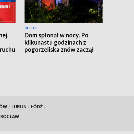
KIELCE
ej.
Dom spłonął w nocy. Po
kilkunastu godzinach z
 ruchu
pogorzeliska znów zaczął
wydobywać się dym
KÓW
/
LUBLIN
/
ŁÓDŹ
/
ROCŁAW