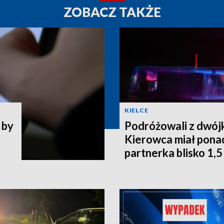
ZOBACZ TAKŻE
KIELCE
 by
Podróżowali z dwójk
Kierowca miał ponad
partnerka blisko 1,5