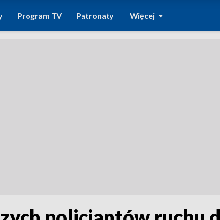
y
Program TV
Patronaty
Więcej
szych policjantów ruchu