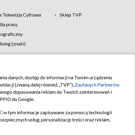
 Telewizja Cyfrowa
Sklep TVP
la prasy
tograficzny
sing (znaki)
klamy
Kontakt
rania danych, dostęp do informacji na Twoim urządzeniu
idacji (zwaną dalej również „TVP”),
Zaufanych Partnerów
anego dopasowania reklam do Twoich zainteresowań i
a PPID do Google.
”, w tym informacje zapisywane za pomocą technologii
zpiecznych usług, personalizację treści oraz reklam,