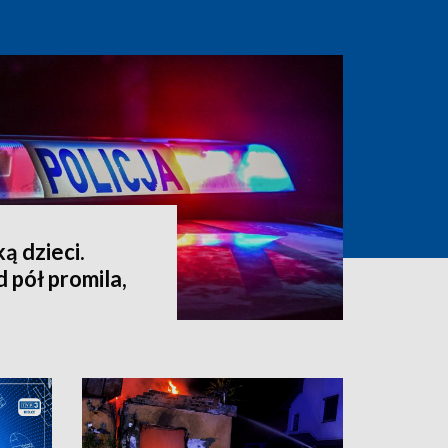
ą dzieci.
 pół promila,