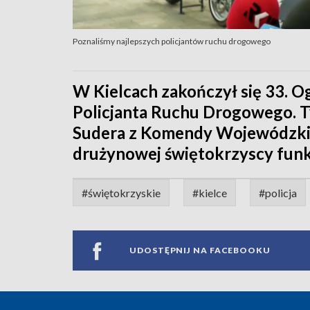
Poznaliśmy najlepszych policjantów ruchu drogowego
W Kielcach zakończył się 33. 
Policjanta Ruchu Drogowego. Ty
Sudera z Komendy Wojewódzkiej 
drużynowej świętokrzyscy funkcj
#świętokrzyskie
#kielce
#policja
UDOSTĘPNIJ NA FACEBOOKU