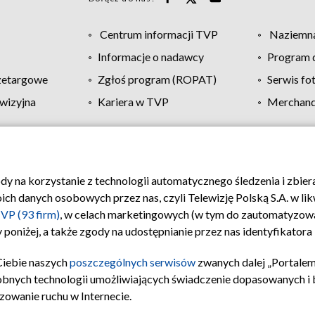
Centrum informacji TVP
Naziemna
Informacje o nadawcy
Program d
zetargowe
Zgłoś program (ROPAT)
Serwis fo
wizyjna
Kariera w TVP
Merchandi
Polityka prywatności
Moje zgody
Pomoc
Biuro re
ody na korzystanie z technologii automatycznego śledzenia i zbie
 danych osobowych przez nas, czyli Telewizję Polską S.A. w likw
VP (93 firm)
, w celach marketingowych (w tym do zautomatyzow
 poniżej, a także zgody na udostępnianie przez nas identyfikator
Ciebie naszych
poszczególnych serwisów
zwanych dalej „Portalem
obnych technologii umożliwiających świadczenie dopasowanych i be
zowanie ruchu w Internecie.