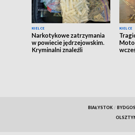
KIELCE
KIELCE
Narkotykowe zatrzymania
Tragi
w powiecie jędrzejowskim.
Motoc
Kryminalni znaleźli
wcześ
amfetaminę, marihuanę i 3-
zmarł
CMC
BIAŁYSTOK
/
BYDGO
OLSZTY