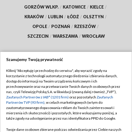
GORZÓW WLKP.
/
KATOWICE
/
KIELCE
/
KRAKÓW
/
LUBLIN
/
ŁÓDŹ
/
OLSZTYN
/
OPOLE
/
POZNAŃ
/
RZESZÓW
/
SZCZECIN
/
WARSZAWA
/
WROCŁAW
Szanujemy Twoją prywatność
Dołącz do nas:
Kliknij "Akceptuję i przechodzę do serwisu", aby wyrazić zgody na
korzystanie z technologii automatycznego śledzenia i zbierania danych,
TVP
dostęp do informacji na Twoim urządzeniu końcowym i ich
Abonament TVP
przechowywanie oraz na przetwarzanie Twoich danych osobowych przez
Regulamin TVP
nas, czyli Telewizję Polską S.A. w likwidacji (zwaną dalej również „TVP”),
Emisja w TVP
Polityka prywatności
Zaufanych Partnerów z IAB* (1201 firm)
oraz pozostałych
Zaufanych
Partnerów TVP (93 firm)
, w celach marketingowych (w tym do
Centrum informacji TVP
Moje zgody
zautomatyzowanego dopasowania reklam do Twoich zainteresowań i
mierzenia ich skuteczności) i pozostałych, które wskazujemy poniżej, a
Naziemna Telewizja Cyfrowa
Pomoc
także zgody na udostępnianie przez nas identyfikatora PPID do Google.
Sklep TVP
Biuro reklamy
Twoje dane osobowe zbierane podczas odwiedzania przez Ciebie naszych