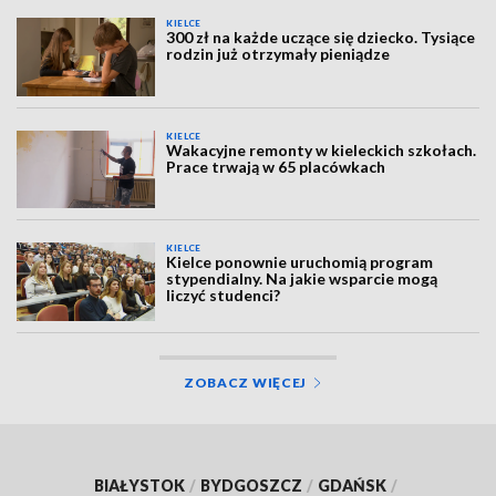
KIELCE
300 zł na każde uczące się dziecko. Tysiące
rodzin już otrzymały pieniądze
KIELCE
Wakacyjne remonty w kieleckich szkołach.
Prace trwają w 65 placówkach
KIELCE
Kielce ponownie uruchomią program
stypendialny. Na jakie wsparcie mogą
liczyć studenci?
ZOBACZ WIĘCEJ
BIAŁYSTOK
/
BYDGOSZCZ
/
GDAŃSK
/