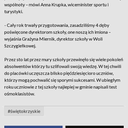
wspólnoty – mówi Anna Krupka, wiceminister sportu i
turystyki.
- Cały rok trwały przygotowania, zasadziliśmy 4 dęby
poświęcone dyrektorom szkoły, one noszą ich imiona –
wyjaśnia Grażyna Miernik, dyrektor szkoły w Woli
Szczygiełkowej.
Przez sto lat przez mury szkoły przewinęło się wiele pokoleń
absolwentów którzy tu szlifowali swoją wiedzę. W tej chwili
do placówki uczęszcza blisko pięćdziesięcioro uczniów,
którzy mogą pochwalić się sporymi sukcesami. W ubiegłym
roku uczniowie z tej szkoły najlepiej w gminie napisali test
ośmoklasistów.
#świętokrzyskie