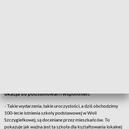
100-lecie szkoły w Woli Szczygiełkowej
Są miejsca i ludzie, których się nie zapomina. Szkoła
podstawowa w Woli Szczygiełkowej w gminie
Bodzentyn świętuje stulecie istnienia. Placówka
wykształciła wiele pokoleń absolwentów. Dziś była
okazja do podsumowań i wspomnień.
- Takie wydarzenia, takie uroczystości, a dziś obchodzimy
100-lecie istnienia szkoły podstawowej w Woli
Szczygiełkowej, są doceniane przez mieszkańców. To
pokazuje jak ważna jest ta szkoła dla kształtowania lokalnej