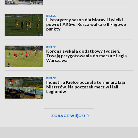
KIELCE
Historyczny sezon dla Moravii i wielki
powrót AKS-u. Rusza walka o III-ligowe
punkty
KIELCE
Korona zyskała dodatkowy tydzień.
Trwają przygotowania do meczu z Legią
Warszawa
KIELCE
Industria Kielce poznała terminarz Ligi
Mistrzów. Na początek mecz w Hali
Legionów
ZOBACZ WIĘCEJ