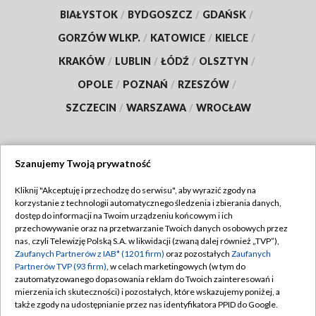
BIAŁYSTOK
/
BYDGOSZCZ
/
GDAŃSK
/
GORZÓW WLKP.
/
KATOWICE
/
KIELCE
/
KRAKÓW
/
LUBLIN
/
ŁÓDŹ
/
OLSZTYN
/
OPOLE
/
POZNAŃ
/
RZESZÓW
/
SZCZECIN
/
WARSZAWA
/
WROCŁAW
Szanujemy Twoją prywatność
Dołącz do nas:
Kliknij "Akceptuję i przechodzę do serwisu", aby wyrazić zgody na
korzystanie z technologii automatycznego śledzenia i zbierania danych,
TVP
dostęp do informacji na Twoim urządzeniu końcowym i ich
Abonament TVP
przechowywanie oraz na przetwarzanie Twoich danych osobowych przez
Regulamin TVP
nas, czyli Telewizję Polską S.A. w likwidacji (zwaną dalej również „TVP”),
Emisja w TVP
Polityka prywatności
Zaufanych Partnerów z IAB* (1201 firm)
oraz pozostałych
Zaufanych
Partnerów TVP (93 firm)
, w celach marketingowych (w tym do
Centrum informacji TVP
Moje zgody
zautomatyzowanego dopasowania reklam do Twoich zainteresowań i
mierzenia ich skuteczności) i pozostałych, które wskazujemy poniżej, a
Naziemna Telewizja Cyfrowa
Pomoc
także zgody na udostępnianie przez nas identyfikatora PPID do Google.