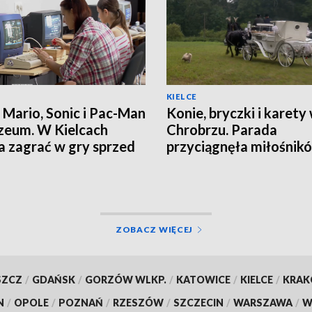
KIELCE
 Mario, Sonic i Pac-Man
Konie, bryczki i karety
eum. W Kielcach
Chrobrzu. Parada
 zagrać w gry sprzed
przyciągnęła miłośnik
tradycji
ZOBACZ WIĘCEJ
SZCZ
/
GDAŃSK
/
GORZÓW WLKP.
/
KATOWICE
/
KIELCE
/
KRA
N
/
OPOLE
/
POZNAŃ
/
RZESZÓW
/
SZCZECIN
/
WARSZAWA
/
W