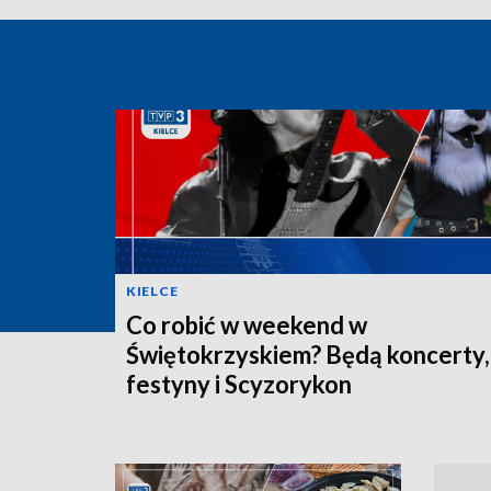
KIELCE
Co robić w weekend w
Świętokrzyskiem? Będą koncerty,
festyny i Scyzorykon