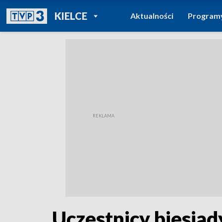
POWRÓT DO
KIELCE
Aktualności
Program
TVP REGIONY
Uczestnicy biesiad