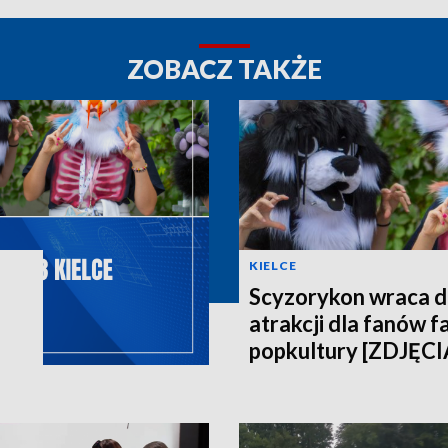
ZOBACZ TAKŻE
KIELCE
Scyzorykon wraca do
atrakcji dla fanów fa
popkultury [ZDJĘCI