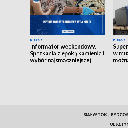
KIELCE
KIELCE
Informator weekendowy.
Super
Spotkania z epoką kamienia i
w muz
wybór najsmaczniejszej
można
potrawy powiatu
lat
kieleckiego
BIAŁYSTOK
/
BYDGO
OLSZTY