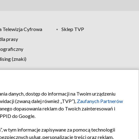
 Telewizja Cyfrowa
Sklep TVP
la prasy
tograficzny
sing (znaki)
klamy
Kontakt
rania danych, dostęp do informacji na Twoim urządzeniu
idacji (zwaną dalej również „TVP”),
Zaufanych Partnerów
anego dopasowania reklam do Twoich zainteresowań i
a PPID do Google.
”, w tym informacje zapisywane za pomocą technologii
zpiecznych usług, personalizację treści oraz reklam,