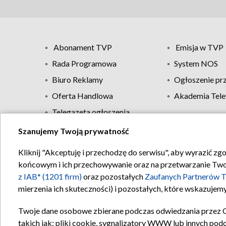
Abonament TVP
Emisja w TVP
Rada Programowa
System NOS
Biuro Reklamy
Ogłoszenie pr
Oferta Handlowa
Akademia Tele
Telegazeta ogłoszenia
Szanujemy Twoją prywatność
Regulamin TVP
Kliknij "Akceptuję i przechodzę do serwisu", aby wyrazić zg
końcowym i ich przechowywanie oraz na przetwarzanie Twoich
z IAB* (1201 firm)
oraz pozostałych
Zaufanych Partnerów T
mierzenia ich skuteczności) i pozostałych, które wskazujemy
Twoje dane osobowe zbierane podczas odwiedzania przez 
takich jak: pliki cookie, sygnalizatory WWW lub innych pod