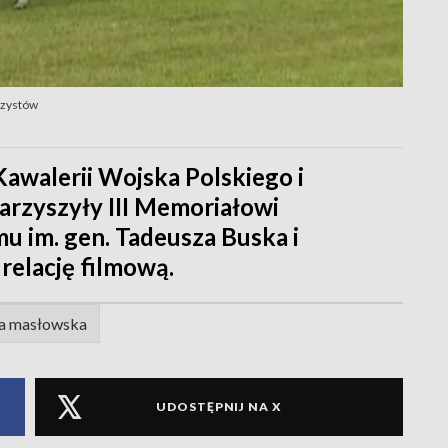
rzystów
walerii Wojska Polskiego i
warzyszyły III Memoriałowi
 im. gen. Tadeusza Buska i
relację filmową.
da masłowska
UDOSTĘPNIJ NA X