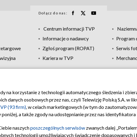
Dołącz do nas:
Centrum informacji TVP
Naziemna
Informacje o nadawcy
Program d
zetargowe
Zgłoś program (ROPAT)
Serwis fo
wizyjna
Kariera w TVP
Merchandi
Polityka prywatności
Moje zgody
Pomoc
Biuro re
ody na korzystanie z technologii automatycznego śledzenia i zbie
 danych osobowych przez nas, czyli Telewizję Polską S.A. w likw
VP (93 firm)
, w celach marketingowych (w tym do zautomatyzow
 poniżej, a także zgody na udostępnianie przez nas identyfikator
Ciebie naszych
poszczególnych serwisów
zwanych dalej „Portalem
obnych technologii umożliwiających świadczenie dopasowanych i be