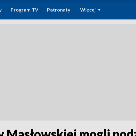
y
Program TV
Patronaty
Więcej
y Masłowskiej mogli pod