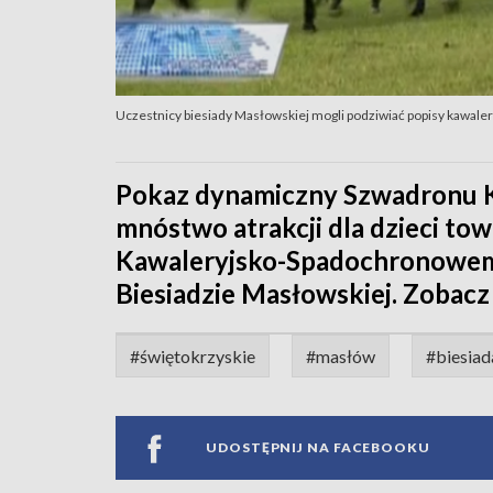
Uczestnicy biesiady Masłowskiej mogli podziwiać popisy kawale
Pokaz dynamiczny Szwadronu Ka
mnóstwo atrakcji dla dzieci to
Kawaleryjsko-Spadochronowemu
Biesiadzie Masłowskiej. Zobacz 
#świętokrzyskie
#masłów
#biesia
UDOSTĘPNIJ NA FACEBOOKU