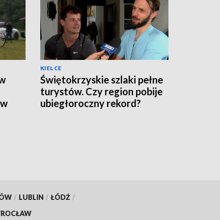
KIELCE
 w
Świętokrzyskie szlaki pełne
turystów. Czy region pobije
ów
ubiegłoroczny rekord?
KÓW
/
LUBLIN
/
ŁÓDŹ
/
ROCŁAW