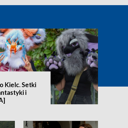
 Kielc. Setki
ntastyki i
A]