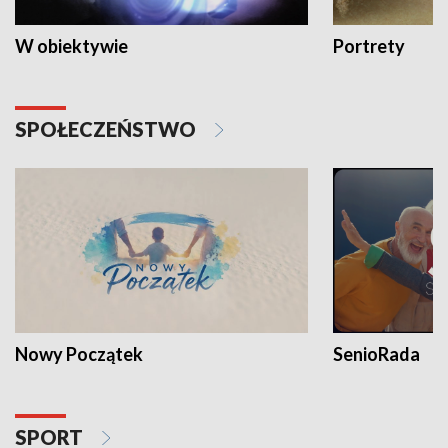
W obiektywie
Portrety
SPOŁECZEŃSTWO
Nowy Początek
SenioRada
SPORT