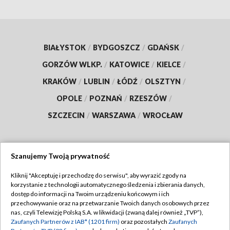
BIAŁYSTOK
/
BYDGOSZCZ
/
GDAŃSK
/
GORZÓW WLKP.
/
KATOWICE
/
KIELCE
/
KRAKÓW
/
LUBLIN
/
ŁÓDŹ
/
OLSZTYN
/
OPOLE
/
POZNAŃ
/
RZESZÓW
/
SZCZECIN
/
WARSZAWA
/
WROCŁAW
Szanujemy Twoją prywatność
Dołącz do nas:
Kliknij "Akceptuję i przechodzę do serwisu", aby wyrazić zgody na
korzystanie z technologii automatycznego śledzenia i zbierania danych,
TVP
dostęp do informacji na Twoim urządzeniu końcowym i ich
Abonament TVP
przechowywanie oraz na przetwarzanie Twoich danych osobowych przez
Regulamin TVP
nas, czyli Telewizję Polską S.A. w likwidacji (zwaną dalej również „TVP”),
Emisja w TVP
Zaufanych Partnerów z IAB* (1201 firm)
oraz pozostałych
Zaufanych
Polityka prywatności