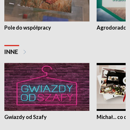
Pole do współpracy
Agrodoradcy 
INNE
Gwiazdy od Szafy
Michał... co dz