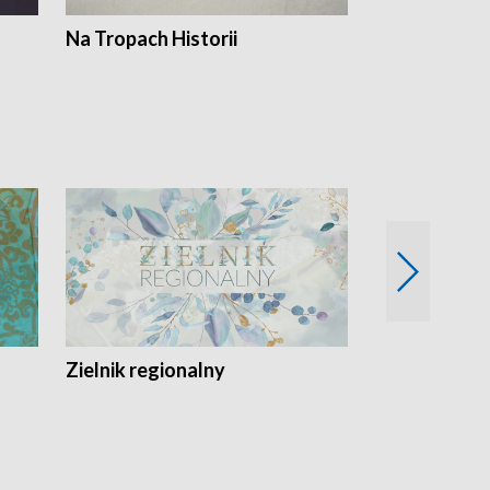
Na Tropach Historii
Szept ziemi
Zielnik regionalny
EkoLogiczni