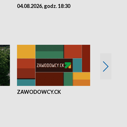
04.08.2026, godz. 18:30
03.08.2026, 
ZAWODOWCY.CK
Solidarni z U