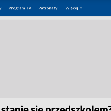
y
Program TV
Patronaty
Więcej
 stanie się przedszkolem