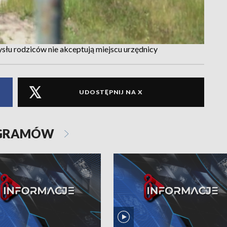
słu rodziców nie akceptują miejscu urzędnicy
UDOSTĘPNIJ NA X
OGRAMÓW