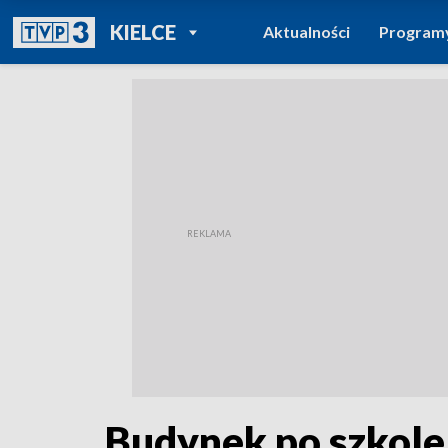
POWRÓT DO
KIELCE
Aktualności
Program
TVP REGIONY
Budynek po szkole