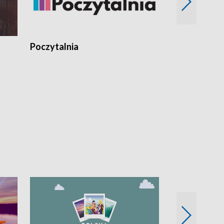
Poczytalnia
Koncerty TV