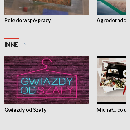
Pole do współpracy
Agrodoradcy 
INNE
Gwiazdy od Szafy
Michał... co dz