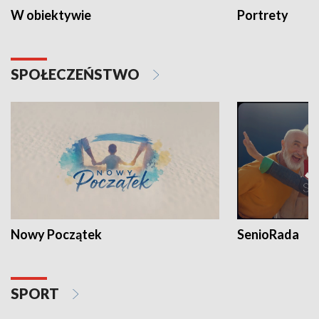
W obiektywie
Portrety
SPOŁECZEŃSTWO
Nowy Początek
SenioRada
SPORT