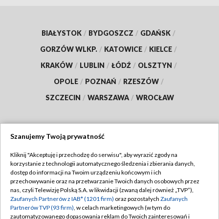
BIAŁYSTOK
/
BYDGOSZCZ
/
GDAŃSK
/
GORZÓW WLKP.
/
KATOWICE
/
KIELCE
/
KRAKÓW
/
LUBLIN
/
ŁÓDŹ
/
OLSZTYN
/
OPOLE
/
POZNAŃ
/
RZESZÓW
/
SZCZECIN
/
WARSZAWA
/
WROCŁAW
Szanujemy Twoją prywatność
Dołącz do nas:
Kliknij "Akceptuję i przechodzę do serwisu", aby wyrazić zgody na
korzystanie z technologii automatycznego śledzenia i zbierania danych,
TVP
dostęp do informacji na Twoim urządzeniu końcowym i ich
Abonament TVP
przechowywanie oraz na przetwarzanie Twoich danych osobowych przez
Regulamin TVP
nas, czyli Telewizję Polską S.A. w likwidacji (zwaną dalej również „TVP”),
Emisja w TVP
Zaufanych Partnerów z IAB* (1201 firm)
oraz pozostałych
Zaufanych
Polityka prywatności
Partnerów TVP (93 firm)
, w celach marketingowych (w tym do
Centrum informacji TVP
Moje zgody
zautomatyzowanego dopasowania reklam do Twoich zainteresowań i