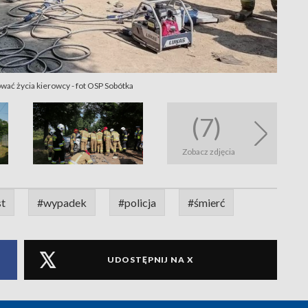
ać życia kierowcy - fot OSP Sobótka
(7)
Zobacz zdjęcia
st
#wypadek
#policja
#śmierć
UDOSTĘPNIJ NA X