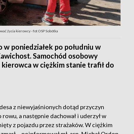
ać życia kierowcy - fot OSP Sobótka
 w poniedziałek po południu w
Zawichost. Samochód osobowy
 kierowca w ciężkim stanie trafił do
desa z niewyjaśnionych dotąd przyczyn
rowu, a następnie dachował i uderzył w
ęty z pojazdu przez strażaków. W ciężkim
ety zmarł – poinformował mł. asp. Michał Ordon