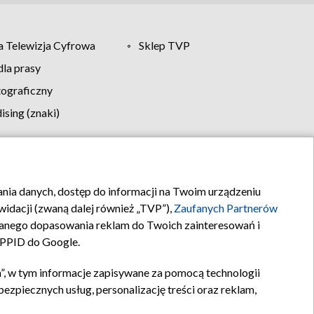
 Telewizja Cyfrowa
Sklep TVP
la prasy
tograficzny
sing (znaki)
klamy
Kontakt
rania danych, dostęp do informacji na Twoim urządzeniu
idacji (zwaną dalej również „TVP”),
Zaufanych Partnerów
anego dopasowania reklam do Twoich zainteresowań i
a PPID do Google.
”, w tym informacje zapisywane za pomocą technologii
zpiecznych usług, personalizację treści oraz reklam,