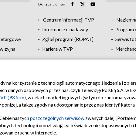
Dołącz do nas:
Centrum informacji TVP
Naziemna
Informacje o nadawcy
Program d
zetargowe
Zgłoś program (ROPAT)
Serwis fo
wizyjna
Kariera w TVP
Merchandi
Polityka prywatności
Moje zgody
Pomoc
Biuro re
ody na korzystanie z technologii automatycznego śledzenia i zbie
 danych osobowych przez nas, czyli Telewizję Polską S.A. w likw
VP (93 firm)
, w celach marketingowych (w tym do zautomatyzow
 poniżej, a także zgody na udostępnianie przez nas identyfikator
Ciebie naszych
poszczególnych serwisów
zwanych dalej „Portalem
obnych technologii umożliwiających świadczenie dopasowanych i be
zowanie ruchu w Internecie.