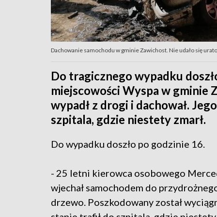
Dachowanie samochodu w gminie Zawichost. Nie udało się uratow
Do tragicznego wypadku doszło
miejscowości Wyspa w gminie 
wypadł z drogi i dachował. Jego
szpitala, gdzie niestety zmarł.
Do wypadku doszło po godzinie 16.
- 25 letni kierowca osobowego Merce
wjechał samochodem do przydrożnego 
drzewo. Poszkodowany został wyciągni
stanie trafił do szpitala, gdzie niest