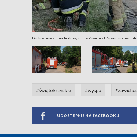
Dachowanie samochodu w gminie Zawichost. Nie udało się uratow
#świętokrzyskie
#wyspa
#zawicho
UDOSTĘPNIJ NA FACEBOOKU