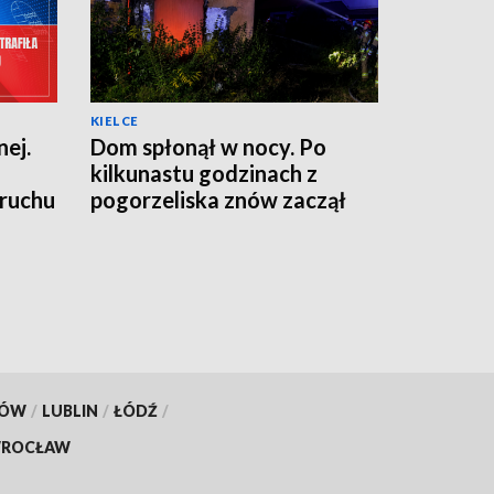
KIELCE
ej.
Dom spłonął w nocy. Po
kilkunastu godzinach z
 ruchu
pogorzeliska znów zaczął
wydobywać się dym
KÓW
/
LUBLIN
/
ŁÓDŹ
/
ROCŁAW