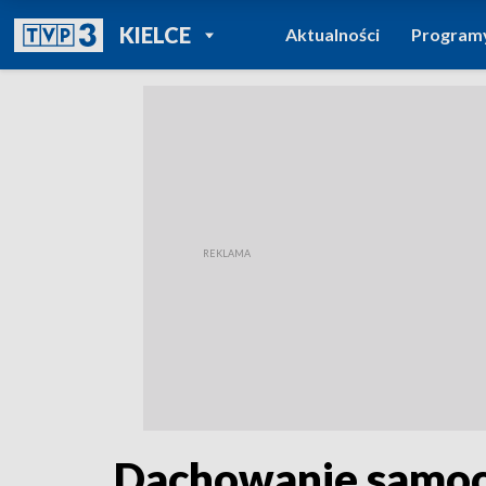
POWRÓT DO
KIELCE
Aktualności
Program
TVP REGIONY
Dachowanie samoch