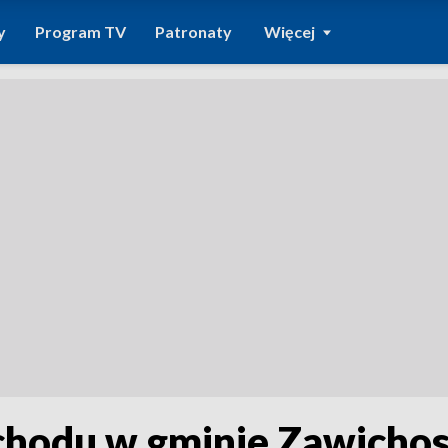
y
Program TV
Patronaty
Więcej
odu w gminie Zawichost.