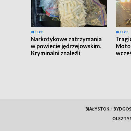
KIELCE
KIELCE
Narkotykowe zatrzymania
Tragi
w powiecie jędrzejowskim.
Motoc
Kryminalni znaleźli
wcześ
amfetaminę, marihuanę i 3-
zmarł
CMC
BIAŁYSTOK
/
BYDGO
OLSZTY