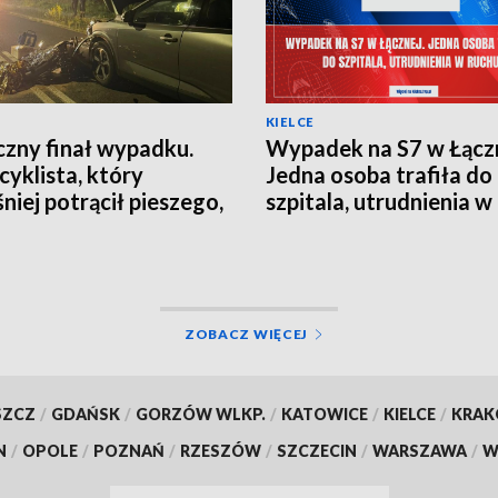
KIELCE
czny finał wypadku.
Wypadek na S7 w Łączn
yklista, który
Jedna osoba trafiła do
niej potrącił pieszego,
szpitala, utrudnienia w
 w szpitalu
ZOBACZ WIĘCEJ
SZCZ
/
GDAŃSK
/
GORZÓW WLKP.
/
KATOWICE
/
KIELCE
/
KRA
N
/
OPOLE
/
POZNAŃ
/
RZESZÓW
/
SZCZECIN
/
WARSZAWA
/
W