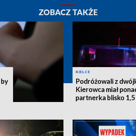
ZOBACZ TAKŻE
KIELCE
 by
Podróżowali z dwójk
Kierowca miał ponad
partnerka blisko 1,5