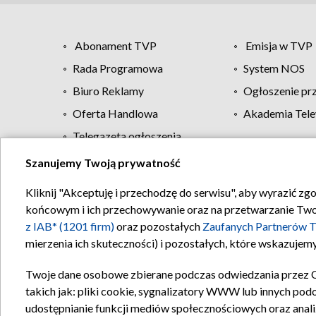
Abonament TVP
Emisja w TVP
Rada Programowa
System NOS
Biuro Reklamy
Ogłoszenie pr
Oferta Handlowa
Akademia Tele
Telegazeta ogłoszenia
Szanujemy Twoją prywatność
Regulamin TVP
Kliknij "Akceptuję i przechodzę do serwisu", aby wyrazić zg
końcowym i ich przechowywanie oraz na przetwarzanie Twoich
z IAB* (1201 firm)
oraz pozostałych
Zaufanych Partnerów T
mierzenia ich skuteczności) i pozostałych, które wskazujemy
Twoje dane osobowe zbierane podczas odwiedzania przez 
takich jak: pliki cookie, sygnalizatory WWW lub innych pod
udostępnianie funkcji mediów społecznościowych oraz anali