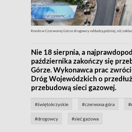
Rondo w Czerwonej Górze drogowcy oddadzą później, niż zakła
Nie 18 sierpnia, a najprawdopo
października zakończy się prz
Górze. Wykonawca prac zwrócił
Dróg Wojewódzkich o przedłuż
przebudową sieci gazowej.
#świętokrzyskie
#czerwona góra
#
#drogowcy
#sieć gazowa