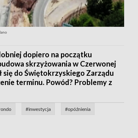
dano
dobniej dopiero na początku
ebudowa skrzyżowania w Czerwonej
 się do Świętokrzyskiego Zarządu
enie terminu. Powód? Problemy z
rondo
#inwestycja
#opóźnienia