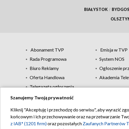
BIAŁYSTOK
/
BYDGO
OLSZTY
Abonament TVP
Emisja w TVP
Rada Programowa
System NOS
Biuro Reklamy
Ogłoszenie pr
Oferta Handlowa
Akademia Tele
Telegazeta ogłoszenia
Szanujemy Twoją prywatność
Regulamin TVP
Kliknij "Akceptuję i przechodzę do serwisu", aby wyrazić zg
końcowym i ich przechowywanie oraz na przetwarzanie Twoich
z IAB* (1201 firm)
oraz pozostałych
Zaufanych Partnerów T