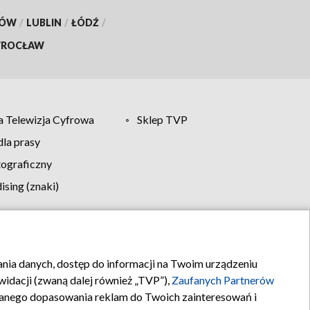
KÓW
/
LUBLIN
/
ŁÓDŹ
/
ROCŁAW
 Telewizja Cyfrowa
Sklep TVP
la prasy
tograficzny
sing (znaki)
klamy
Kontakt
rania danych, dostęp do informacji na Twoim urządzeniu
idacji (zwaną dalej również „TVP”),
Zaufanych Partnerów
anego dopasowania reklam do Twoich zainteresowań i