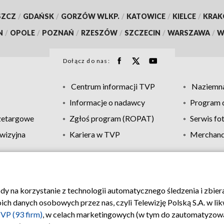
SZCZ
/
GDAŃSK
/
GORZÓW WLKP.
/
KATOWICE
/
KIELCE
/
KRA
N
/
OPOLE
/
POZNAŃ
/
RZESZÓW
/
SZCZECIN
/
WARSZAWA
/
W
Dołącz do nas:
Centrum informacji TVP
Naziemna
Informacje o nadawcy
Program d
zetargowe
Zgłoś program (ROPAT)
Serwis fo
wizyjna
Kariera w TVP
Merchandi
Polityka prywatności
Moje zgody
Pomoc
Biuro re
ody na korzystanie z technologii automatycznego śledzenia i zbie
 danych osobowych przez nas, czyli Telewizję Polską S.A. w likw
VP (93 firm)
, w celach marketingowych (w tym do zautomatyzow