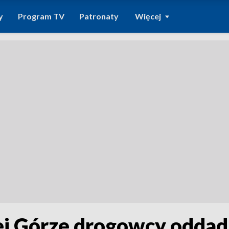
y
Program TV
Patronaty
Więcej
 Górze drogowcy oddadzą