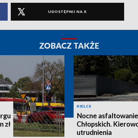
UDOSTĘPNIJ NA X
ZOBACZ TAKŻE
KIELCE
argu
Nocne asfaltowanie
n zł
Chłopskich. Kierow
utrudnienia