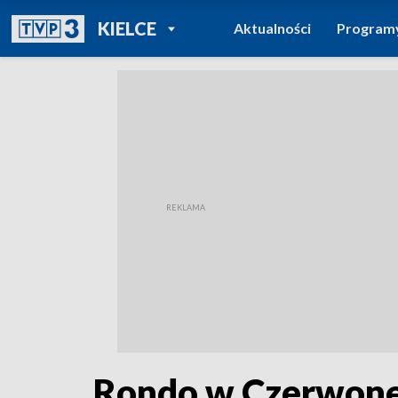
POWRÓT DO
KIELCE
Aktualności
Program
TVP REGIONY
Rondo w Czerwonej