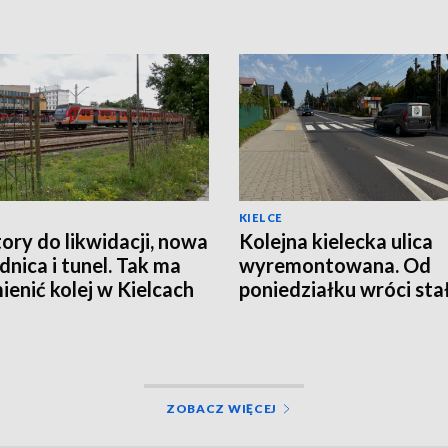
KIELCE
ory do likwidacji, nowa
Kolejna kielecka ulica
nica i tunel. Tak ma
wyremontowana. Od
mienić kolej w Kielcach
poniedziałku wróci sta
organizacja ruchu
ZOBACZ WIĘCEJ