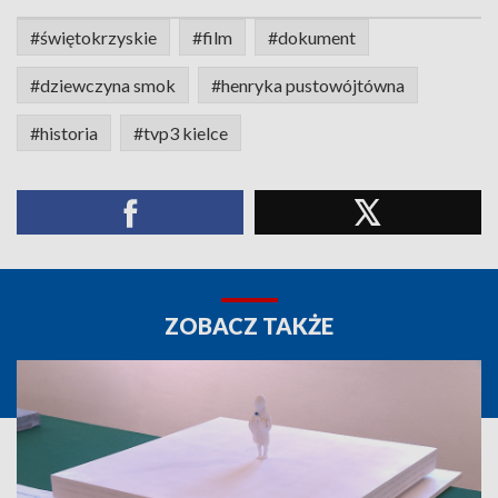
#świętokrzyskie
#film
#dokument
#dziewczyna smok
#henryka pustowójtówna
#historia
#tvp3 kielce
ZOBACZ TAKŻE