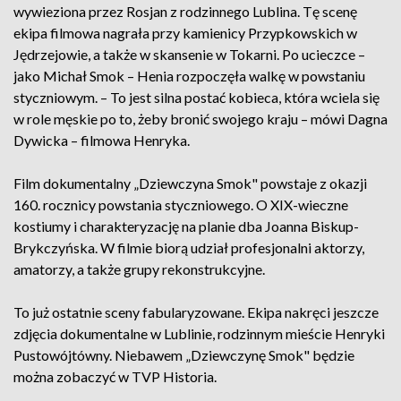
wywieziona przez Rosjan z rodzinnego Lublina. Tę scenę
ekipa filmowa nagrała przy kamienicy Przypkowskich w
Jędrzejowie, a także w skansenie w Tokarni. Po ucieczce –
jako Michał Smok – Henia rozpoczęła walkę w powstaniu
styczniowym. – To jest silna postać kobieca, która wciela się
w role męskie po to, żeby bronić swojego kraju – mówi Dagna
Dywicka – filmowa Henryka.
Film dokumentalny „Dziewczyna Smok" powstaje z okazji
160. rocznicy powstania styczniowego. O XIX-wieczne
kostiumy i charakteryzację na planie dba Joanna Biskup-
Brykczyńska. W filmie biorą udział profesjonalni aktorzy,
amatorzy, a także grupy rekonstrukcyjne.
To już ostatnie sceny fabularyzowane. Ekipa nakręci jeszcze
zdjęcia dokumentalne w Lublinie, rodzinnym mieście Henryki
Pustowójtówny. Niebawem „Dziewczynę Smok" będzie
można zobaczyć w TVP Historia.