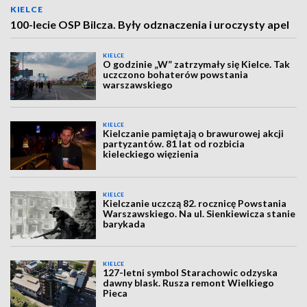
KIELCE
100-lecie OSP Bilcza. Były odznaczenia i uroczysty apel
KIELCE
O godzinie „W” zatrzymały się Kielce. Tak
uczczono bohaterów powstania
warszawskiego
KIELCE
Kielczanie pamiętają o brawurowej akcji
partyzantów. 81 lat od rozbicia
kieleckiego więzienia
KIELCE
Kielczanie uczczą 82. rocznicę Powstania
Warszawskiego. Na ul. Sienkiewicza stanie
barykada
KIELCE
127-letni symbol Starachowic odzyska
dawny blask. Rusza remont Wielkiego
Pieca