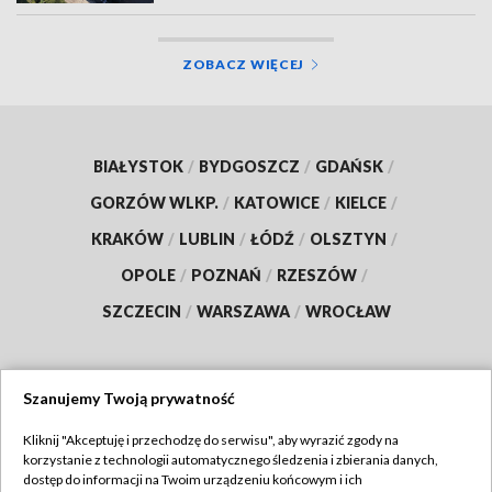
ZOBACZ WIĘCEJ
BIAŁYSTOK
/
BYDGOSZCZ
/
GDAŃSK
/
GORZÓW WLKP.
/
KATOWICE
/
KIELCE
/
KRAKÓW
/
LUBLIN
/
ŁÓDŹ
/
OLSZTYN
/
OPOLE
/
POZNAŃ
/
RZESZÓW
/
SZCZECIN
/
WARSZAWA
/
WROCŁAW
Szanujemy Twoją prywatność
Dołącz do nas:
Kliknij "Akceptuję i przechodzę do serwisu", aby wyrazić zgody na
korzystanie z technologii automatycznego śledzenia i zbierania danych,
TVP
dostęp do informacji na Twoim urządzeniu końcowym i ich