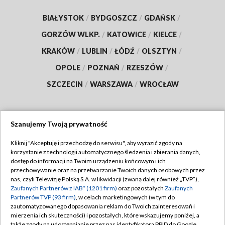
BIAŁYSTOK
/
BYDGOSZCZ
/
GDAŃSK
/
GORZÓW WLKP.
/
KATOWICE
/
KIELCE
/
KRAKÓW
/
LUBLIN
/
ŁÓDŹ
/
OLSZTYN
/
OPOLE
/
POZNAŃ
/
RZESZÓW
/
SZCZECIN
/
WARSZAWA
/
WROCŁAW
Szanujemy Twoją prywatność
Dołącz do nas:
Kliknij "Akceptuję i przechodzę do serwisu", aby wyrazić zgody na
korzystanie z technologii automatycznego śledzenia i zbierania danych,
TVP
dostęp do informacji na Twoim urządzeniu końcowym i ich
Abonament TVP
przechowywanie oraz na przetwarzanie Twoich danych osobowych przez
Regulamin TVP
nas, czyli Telewizję Polską S.A. w likwidacji (zwaną dalej również „TVP”),
Emisja w TVP
Polityka prywatności
Zaufanych Partnerów z IAB* (1201 firm)
oraz pozostałych
Zaufanych
Partnerów TVP (93 firm)
, w celach marketingowych (w tym do
Centrum informacji TVP
Moje zgody
zautomatyzowanego dopasowania reklam do Twoich zainteresowań i
mierzenia ich skuteczności) i pozostałych, które wskazujemy poniżej, a
Naziemna Telewizja Cyfrowa
Pomoc
także zgody na udostępnianie przez nas identyfikatora PPID do Google.