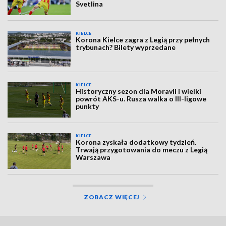
Svetlina
KIELCE
Korona Kielce zagra z Legią przy pełnych
trybunach? Bilety wyprzedane
KIELCE
Historyczny sezon dla Moravii i wielki
powrót AKS-u. Rusza walka o III-ligowe
punkty
KIELCE
Korona zyskała dodatkowy tydzień.
Trwają przygotowania do meczu z Legią
Warszawa
ZOBACZ WIĘCEJ