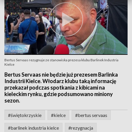
Bertus Servaas rezygnuje ze stanowiska prezesa klubu Barlinek Industria
Kielce
Bertus Servaas nie będzie już prezesem Barlinka
Industrii Kielce. Włodarz klubu taką informację
przekazał podczas spotkania z kibicami na
kieleckim rynku, gdzie podsumowano miniony
sezon.
#świętokrzyskie
#kielce
#bertus servaas
#barlinek industria kielce
#rezygnacja