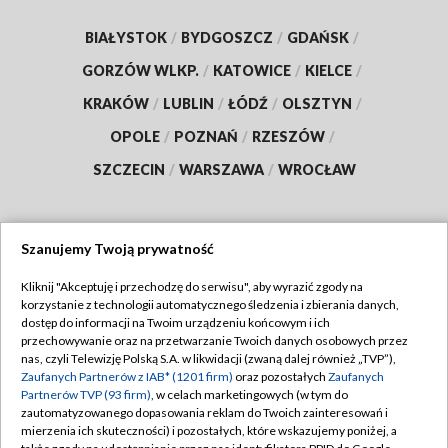
BIAŁYSTOK
/
BYDGOSZCZ
/
GDAŃSK
/
GORZÓW WLKP.
/
KATOWICE
/
KIELCE
/
KRAKÓW
/
LUBLIN
/
ŁÓDŹ
/
OLSZTYN
/
OPOLE
/
POZNAŃ
/
RZESZÓW
/
SZCZECIN
/
WARSZAWA
/
WROCŁAW
Szanujemy Twoją prywatność
Dołącz do nas:
Kliknij "Akceptuję i przechodzę do serwisu", aby wyrazić zgody na
korzystanie z technologii automatycznego śledzenia i zbierania danych,
TVP
dostęp do informacji na Twoim urządzeniu końcowym i ich
Abonament TVP
przechowywanie oraz na przetwarzanie Twoich danych osobowych przez
Regulamin TVP
nas, czyli Telewizję Polską S.A. w likwidacji (zwaną dalej również „TVP”),
Emisja w TVP
Polityka prywatności
Zaufanych Partnerów z IAB* (1201 firm)
oraz pozostałych
Zaufanych
Partnerów TVP (93 firm)
, w celach marketingowych (w tym do
Centrum informacji TVP
Moje zgody
zautomatyzowanego dopasowania reklam do Twoich zainteresowań i
mierzenia ich skuteczności) i pozostałych, które wskazujemy poniżej, a
Naziemna Telewizja Cyfrowa
Pomoc