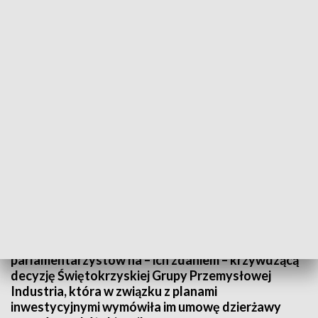
Wędkarze wciąż walczą o zbiornik w Sukowie. Decyzja jest nieodwracalna –
odpowiada ŚGP Industria
Wędkarze z Sukowa nie składają broni. W środę po
raz kolejny pikietowali przed Urzędem
Wojewódzkim w Kielcach. W ten sposób chcą
zwrócić uwagę samorządowców i
parlamentarzystów na – ich zdaniem – krzywdzącą
decyzję Świętokrzyskiej Grupy Przemysłowej
Industria, która w związku z planami
inwestycyjnymi wymówiła im umowę dzierżawy