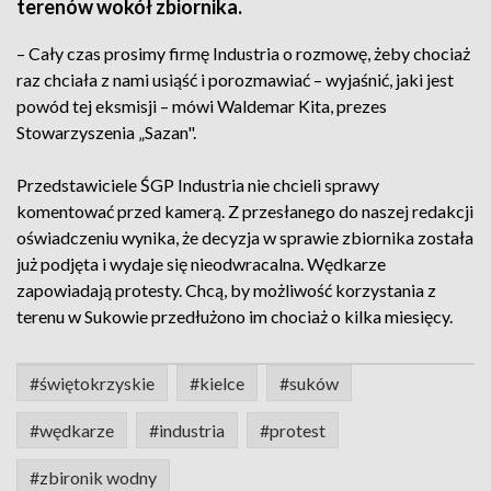
terenów wokół zbiornika.
– Cały czas prosimy firmę Industria o rozmowę, żeby chociaż
raz chciała z nami usiąść i porozmawiać – wyjaśnić, jaki jest
powód tej eksmisji – mówi Waldemar Kita, prezes
Stowarzyszenia „Sazan".
Przedstawiciele ŚGP Industria nie chcieli sprawy
komentować przed kamerą. Z przesłanego do naszej redakcji
oświadczeniu wynika, że decyzja w sprawie zbiornika została
już podjęta i wydaje się nieodwracalna. Wędkarze
zapowiadają protesty. Chcą, by możliwość korzystania z
terenu w Sukowie przedłużono im chociaż o kilka miesięcy.
#świętokrzyskie
#kielce
#suków
#wędkarze
#industria
#protest
#zbironik wodny