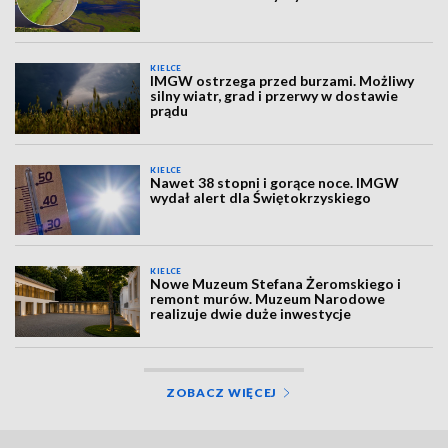
KIELCE
IMGW ostrzega przed burzami. Możliwy
silny wiatr, grad i przerwy w dostawie
prądu
KIELCE
Nawet 38 stopni i gorące noce. IMGW
wydał alert dla Świętokrzyskiego
KIELCE
Nowe Muzeum Stefana Żeromskiego i
remont murów. Muzeum Narodowe
realizuje dwie duże inwestycje
ZOBACZ WIĘCEJ