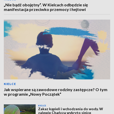
„Nie bądź obojętny”. W Kielcach odbędzie się
manifestacja przeciwko przemocy i hejtowi
KIELCE
Jak wspierane są zawodowe rodziny zastępcze? O tym
w programie „Nowy Początek”
KIELCE
Zakaz kąpieli i wchodzenia do wody. W
zalewie Chańcza wykryto sinice