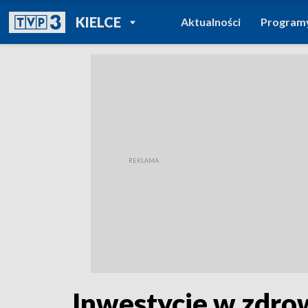
POWRÓT DO
KIELCE
Aktualności
Program
TVP REGIONY
Inwestycje w zdrowi