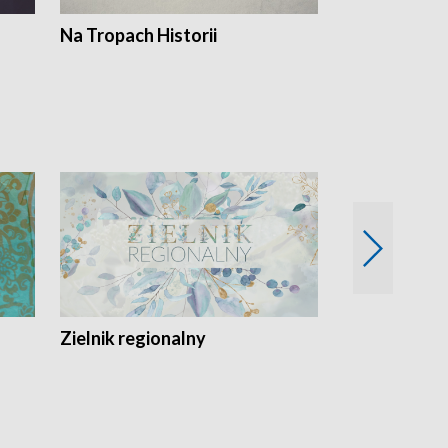
Na Tropach Historii
Szept ziemi
Zielnik regionalny
EkoLogiczni