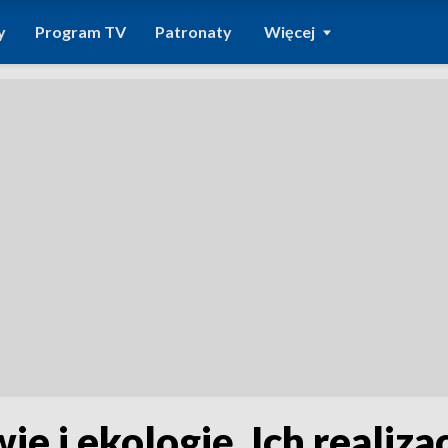
y
Program TV
Patronaty
Więcej
e i ekologię. Ich realiza