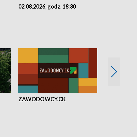
02.08.2026, godz. 18:30
01.08.2026, 
ZAWODOWCY.CK
Solidarni z U