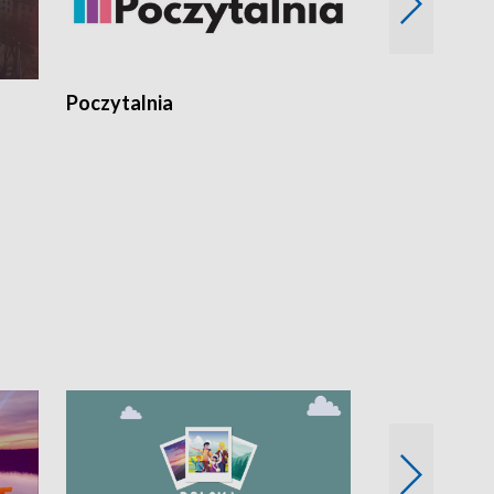
Poczytalnia
Koncerty TV