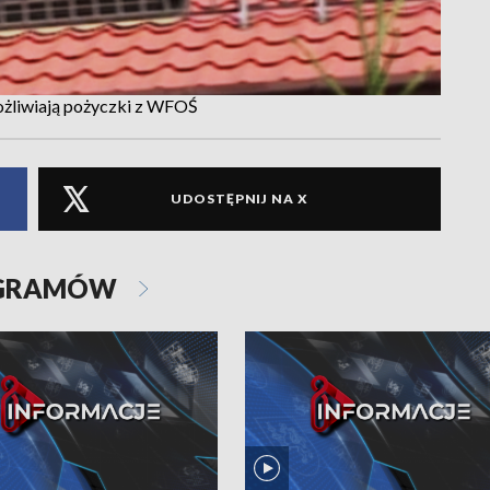
możliwiają pożyczki z WFOŚ
UDOSTĘPNIJ NA X
OGRAMÓW