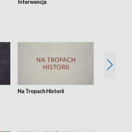
Interwencja
Fakty i Opin
Na Tropach Historii
Szept ziemi