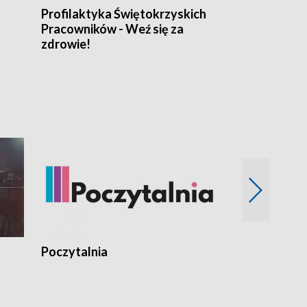
Profilaktyka Świętokrzyskich
Misja: Pacjen
Pracowników - Weź się za
zdrowie!
Poczytalnia
Koncerty TV