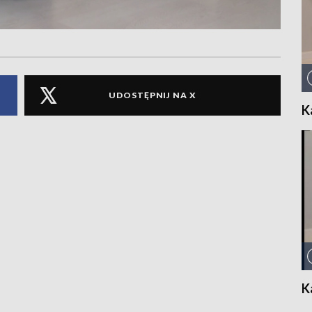
UDOSTĘPNIJ NA X
K
K