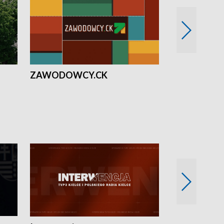
ZAWODOWCY.CK
Solidarni z U