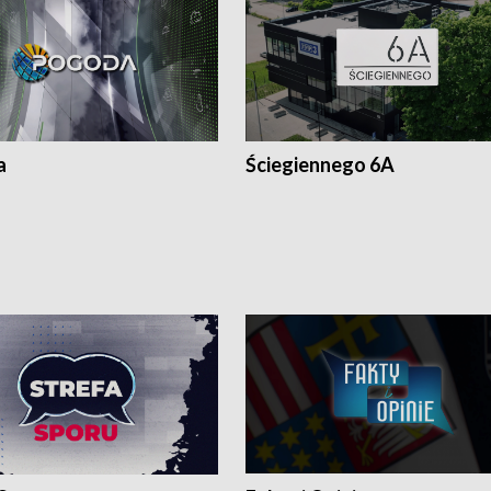
a
Ściegiennego 6A