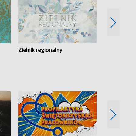
Zielnik regionalny
EkoLogiczni