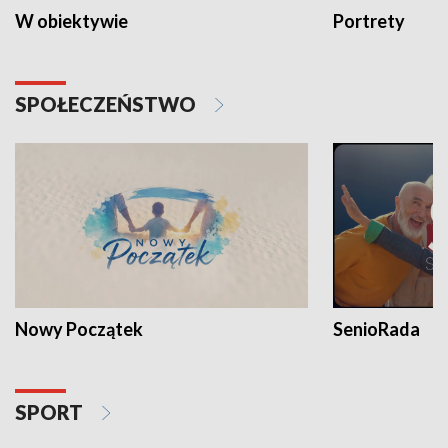
W obiektywie
Portrety
SPOŁECZEŃSTWO
Nowy Początek
SenioRada
SPORT