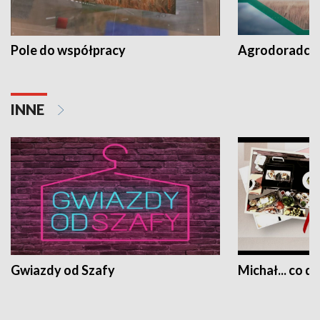
Pole do współpracy
Agrodoradcy 
INNE
Gwiazdy od Szafy
Michał... co dz