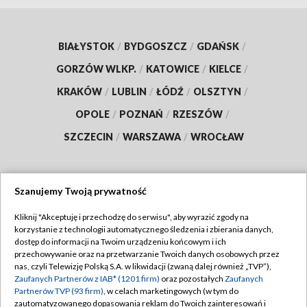
BIAŁYSTOK
/
BYDGOSZCZ
/
GDAŃSK
/
GORZÓW WLKP.
/
KATOWICE
/
KIELCE
/
KRAKÓW
/
LUBLIN
/
ŁÓDŹ
/
OLSZTYN
/
OPOLE
/
POZNAŃ
/
RZESZÓW
/
SZCZECIN
/
WARSZAWA
/
WROCŁAW
Szanujemy Twoją prywatność
Dołącz do nas:
Kliknij "Akceptuję i przechodzę do serwisu", aby wyrazić zgody na
korzystanie z technologii automatycznego śledzenia i zbierania danych,
TVP
dostęp do informacji na Twoim urządzeniu końcowym i ich
Abonament TVP
przechowywanie oraz na przetwarzanie Twoich danych osobowych przez
Regulamin TVP
nas, czyli Telewizję Polską S.A. w likwidacji (zwaną dalej również „TVP”),
Emisja w TVP
Zaufanych Partnerów z IAB* (1201 firm)
oraz pozostałych
Zaufanych
Polityka prywatności
Partnerów TVP (93 firm)
, w celach marketingowych (w tym do
Centrum informacji TVP
Moje zgody
zautomatyzowanego dopasowania reklam do Twoich zainteresowań i