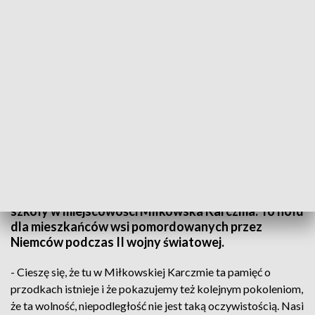
Hołd dla mieszkańców zamordowanych przez Niemców. W Miłkowskiej
Karczmie odsłonięto obelisk
Pamiątkowy obelisk odsłonięto na placu dawnej
szkoły w miejscowości Miłkowska Karczma. To hołd
dla mieszkańców wsi pomordowanych przez
Niemców podczas II wojny światowej.
- Cieszę się, że tu w Miłkowskiej Karczmie ta pamięć o
przodkach istnieje i że pokazujemy też kolejnym pokoleniom,
że ta wolność, niepodległość nie jest taką oczywistością. Nasi