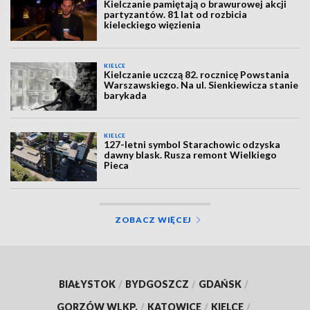
Kielczanie pamiętają o brawurowej akcji
partyzantów. 81 lat od rozbicia
kieleckiego więzienia
KIELCE
Kielczanie uczczą 82. rocznicę Powstania
Warszawskiego. Na ul. Sienkiewicza stanie
barykada
KIELCE
127-letni symbol Starachowic odzyska
dawny blask. Rusza remont Wielkiego
Pieca
ZOBACZ WIĘCEJ
BIAŁYSTOK
/
BYDGOSZCZ
/
GDAŃSK
/
GORZÓW WLKP.
/
KATOWICE
/
KIELCE
/