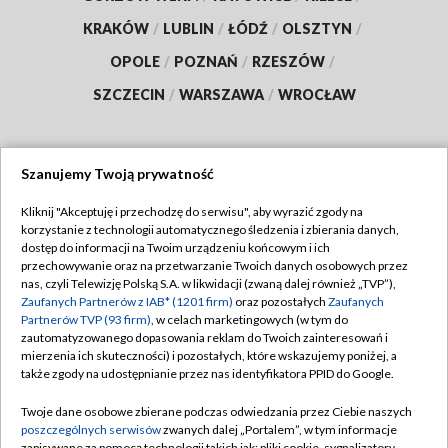
KRAKÓW
/
LUBLIN
/
ŁÓDŹ
/
OLSZTYN
/
OPOLE
/
POZNAŃ
/
RZESZÓW
/
SZCZECIN
/
WARSZAWA
/
WROCŁAW
Szanujemy Twoją prywatność
Dołącz do nas:
Kliknij "Akceptuję i przechodzę do serwisu", aby wyrazić zgody na
korzystanie z technologii automatycznego śledzenia i zbierania danych,
TVP
dostęp do informacji na Twoim urządzeniu końcowym i ich
Abonament TVP
przechowywanie oraz na przetwarzanie Twoich danych osobowych przez
Regulamin TVP
nas, czyli Telewizję Polską S.A. w likwidacji (zwaną dalej również „TVP”),
Emisja w TVP
Polityka prywatności
Zaufanych Partnerów z IAB* (1201 firm)
oraz pozostałych
Zaufanych
Partnerów TVP (93 firm)
, w celach marketingowych (w tym do
Centrum informacji TVP
Moje zgody
zautomatyzowanego dopasowania reklam do Twoich zainteresowań i
mierzenia ich skuteczności) i pozostałych, które wskazujemy poniżej, a
Naziemna Telewizja Cyfrowa
Pomoc
także zgody na udostępnianie przez nas identyfikatora PPID do Google.
Sklep TVP
Biuro reklamy
Twoje dane osobowe zbierane podczas odwiedzania przez Ciebie naszych
Rada Programowa
Kontakt
poszczególnych serwisów
zwanych dalej „Portalem”, w tym informacje
zapisywane za pomocą technologii takich jak: pliki cookie, sygnalizatory