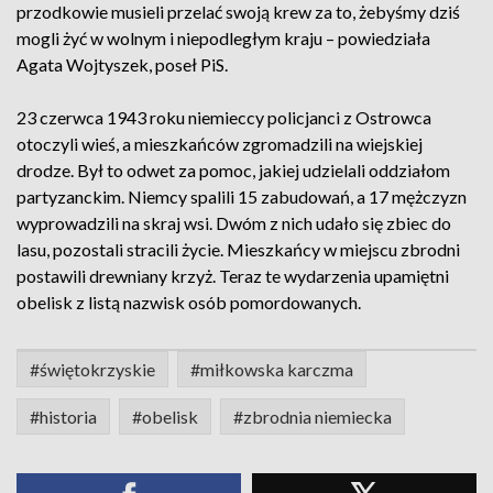
przodkowie musieli przelać swoją krew za to, żebyśmy dziś
mogli żyć w wolnym i niepodległym kraju – powiedziała
Agata Wojtyszek, poseł PiS.
23 czerwca 1943 roku niemieccy policjanci z Ostrowca
otoczyli wieś, a mieszkańców zgromadzili na wiejskiej
drodze. Był to odwet za pomoc, jakiej udzielali oddziałom
partyzanckim. Niemcy spalili 15 zabudowań, a 17 mężczyzn
wyprowadzili na skraj wsi. Dwóm z nich udało się zbiec do
lasu, pozostali stracili życie. Mieszkańcy w miejscu zbrodni
postawili drewniany krzyż. Teraz te wydarzenia upamiętni
obelisk z listą nazwisk osób pomordowanych.
#świętokrzyskie
#miłkowska karczma
#historia
#obelisk
#zbrodnia niemiecka