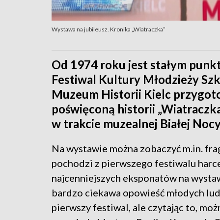
Wystawa na jubileusz. Kronika „Wiatraczka”
Od 1974 roku jest stałym punkt
Festiwal Kultury Młodzieży Szkol
Muzeum Historii Kielc przygo
poświęconą historii „Wiatraczka
w trakcie muzealnej Białej Nocy
Na wystawie można zobaczyć m.in. frag
pochodzi z pierwszego festiwalu harce
najcenniejszych eksponatów na wystawi
bardzo ciekawa opowieść młodych ludzi 
pierwszy festiwal, ale czytając to, mo