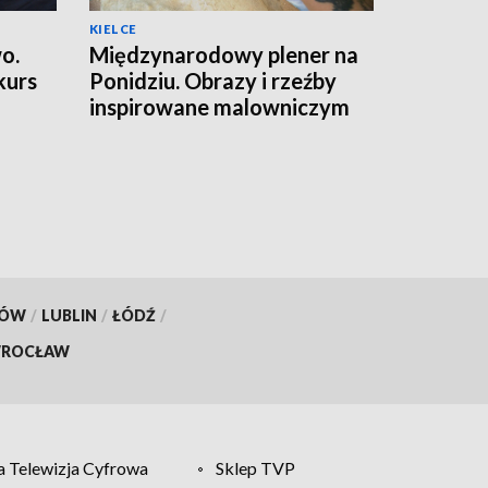
KIELCE
o.
Międzynarodowy plener na
kurs
Ponidziu. Obrazy i rzeźby
inspirowane malowniczym
krajobrazem
KÓW
/
LUBLIN
/
ŁÓDŹ
/
ROCŁAW
 Telewizja Cyfrowa
Sklep TVP