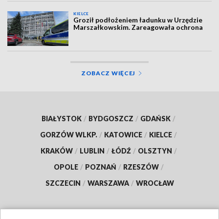
KIELCE
Groził podłożeniem ładunku w Urzędzie
Marszałkowskim. Zareagowała ochrona
ZOBACZ WIĘCEJ
BIAŁYSTOK
/
BYDGOSZCZ
/
GDAŃSK
/
GORZÓW WLKP.
/
KATOWICE
/
KIELCE
/
KRAKÓW
/
LUBLIN
/
ŁÓDŹ
/
OLSZTYN
/
OPOLE
/
POZNAŃ
/
RZESZÓW
/
SZCZECIN
/
WARSZAWA
/
WROCŁAW