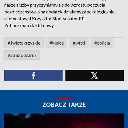
nasze służby przyczyniamy się do wzrostu poczucia
bezpieczeństwa a na dodatek działamy proekologicznie –
skomentował Krzysztof Słoń, senator RP.
Zobacz materiał filmowy.
#świętokrzyskie
#kielce
#wfoś
#policja
#straż pożarna
ZOBACZ TAKŻE