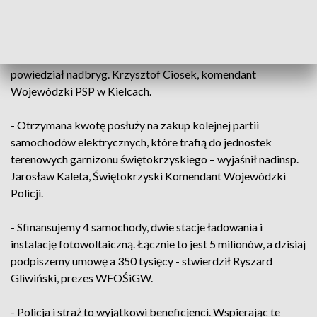
- Planujemy w tym roku zakupić 5 specjalistycznych
pojazdów, w tym specjalistyczny ciężki samochód
ratowniczo-gaśniczy, który również może służyć do
ratowania środowiska, jeśli taka konieczność nastąpi –
powiedział nadbryg. Krzysztof Ciosek, komendant
Wojewódzki PSP w Kielcach.
- Otrzymana kwotę posłuży na zakup kolejnej partii
samochodów elektrycznych, które trafią do jednostek
terenowych garnizonu świętokrzyskiego – wyjaśnił nadinsp.
Jarosław Kaleta, Świętokrzyski Komendant Wojewódzki
Policji.
- Sfinansujemy 4 samochody, dwie stacje ładowania i
instalację fotowoltaiczną. Łącznie to jest 5 milionów, a dzisiaj
podpiszemy umowę a 350 tysięcy - stwierdził Ryszard
Gliwiński, prezes WFOŚiGW.
- Policja i straż to wyjątkowi beneficjenci. Wspierając te