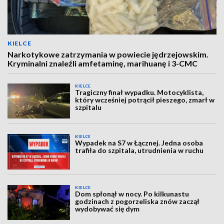
KIELCE
Narkotykowe zatrzymania w powiecie jędrzejowskim.
Kryminalni znaleźli amfetaminę, marihuanę i 3-CMC
KIELCE
Tragiczny finał wypadku. Motocyklista,
który wcześniej potrącił pieszego, zmarł w
szpitalu
KIELCE
Wypadek na S7 w Łącznej. Jedna osoba
trafiła do szpitala, utrudnienia w ruchu
KIELCE
Dom spłonął w nocy. Po kilkunastu
godzinach z pogorzeliska znów zaczął
wydobywać się dym