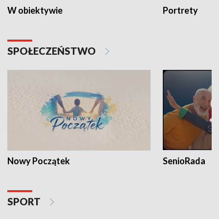
W obiektywie
Portrety
SPOŁECZEŃSTWO
Nowy Początek
SenioRada
SPORT