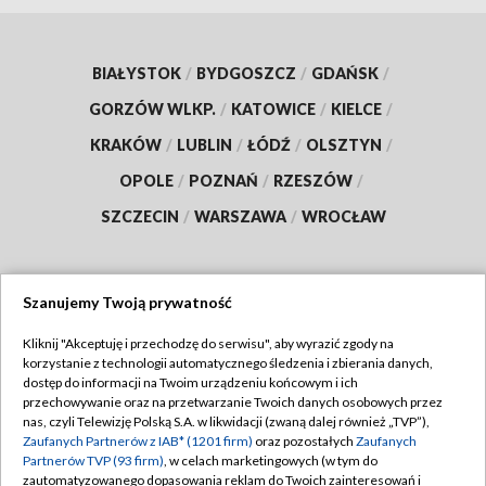
BIAŁYSTOK
/
BYDGOSZCZ
/
GDAŃSK
/
GORZÓW WLKP.
/
KATOWICE
/
KIELCE
/
KRAKÓW
/
LUBLIN
/
ŁÓDŹ
/
OLSZTYN
/
OPOLE
/
POZNAŃ
/
RZESZÓW
/
SZCZECIN
/
WARSZAWA
/
WROCŁAW
Szanujemy Twoją prywatność
Dołącz do nas:
Kliknij "Akceptuję i przechodzę do serwisu", aby wyrazić zgody na
korzystanie z technologii automatycznego śledzenia i zbierania danych,
TVP
dostęp do informacji na Twoim urządzeniu końcowym i ich
Abonament TVP
przechowywanie oraz na przetwarzanie Twoich danych osobowych przez
Regulamin TVP
nas, czyli Telewizję Polską S.A. w likwidacji (zwaną dalej również „TVP”),
Emisja w TVP
Zaufanych Partnerów z IAB* (1201 firm)
oraz pozostałych
Zaufanych
Polityka prywatności
Partnerów TVP (93 firm)
, w celach marketingowych (w tym do
Centrum informacji TVP
Moje zgody
zautomatyzowanego dopasowania reklam do Twoich zainteresowań i