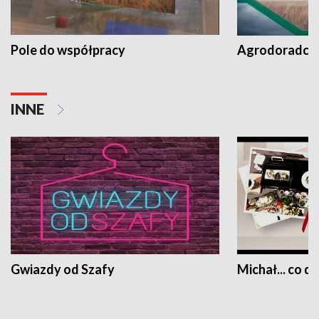
Pole do współpracy
Agrodoradcy 
INNE
Gwiazdy od Szafy
Michał... co dz