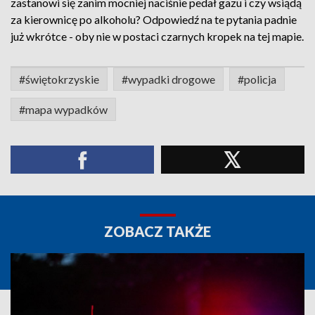
zastanowi się zanim mocniej naciśnie pedał gazu i czy wsiądą
za kierownicę po alkoholu? Odpowiedź na te pytania padnie
już wkrótce - oby nie w postaci czarnych kropek na tej mapie.
#świętokrzyskie
#wypadki drogowe
#policja
#mapa wypadków
ZOBACZ TAKŻE