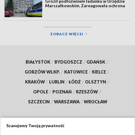
Groził podłożeniem ładunku w Urzędzie
Marszałkowskim. Zareagowała ochrona
ZOBACZ WIĘCEJ
BIAŁYSTOK
/
BYDGOSZCZ
/
GDAŃSK
/
GORZÓW WLKP.
/
KATOWICE
/
KIELCE
/
KRAKÓW
/
LUBLIN
/
ŁÓDŹ
/
OLSZTYN
/
OPOLE
/
POZNAŃ
/
RZESZÓW
/
SZCZECIN
/
WARSZAWA
/
WROCŁAW
Szanujemy Twoją prywatność
Dołącz do nas: