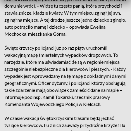
domu nie wróci. – Widzę tu często panią, która przychodzi i
stawia znicze, kładzie kwiaty. W tym miejscu zginął jej syn,
zginął na miejscu. A tej drodze jeszcze jedno dziecko zginęło,
auto potrąciło mamę i dziecko – opowiada Ewelina
Mochocka, mieszkanka Górna.
Świętokrzyscy policjanci już po raz piąty uruchomili
wakacyjną mapę śmiertelnych wypadków drogowych. To
narzędzie, które ma uświadamiać, że są w regionie miejsca
szczególnie niebezpieczne dla kierowców i pieszych. - Każdy
wypadek jest wprowadzany na tę mapę z dokładnymi danymi
geograficznymi. Oficer dyżurny, i policjanci którzy obsługują
takie zdarzenie mają obowiązek zamieścić dane na mapie –
informuje podinsp. Kamil Tokarski, rzecznik prasowy
Komendanta Wojewódzkiego Policji w Kielcach.
W czasie wakacji świętokrzyskimi trasami będą jechać
tysiące kierowców. Ilu z nich zauważy przydrożne krzyże? Ilu