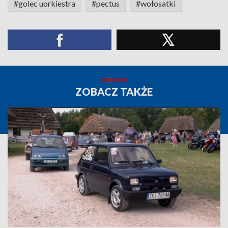
#golec uorkiestra
#pectus
#wołosatki
ZOBACZ TAKŻE