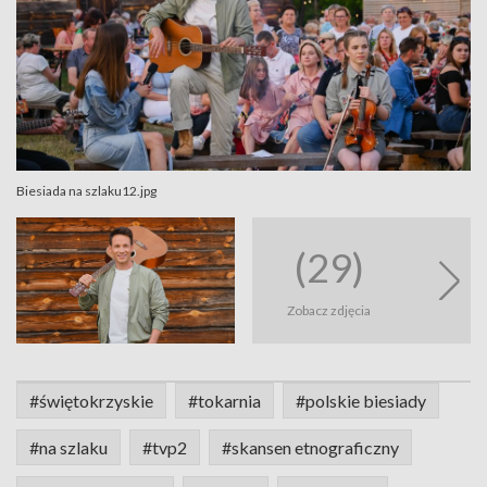
Biesiada na szlaku12.jpg
(29)
Zobacz zdjęcia
#świętokrzyskie
#tokarnia
#polskie biesiady
#na szlaku
#tvp2
#skansen etnograficzny