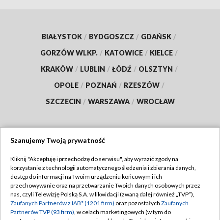
BIAŁYSTOK
/
BYDGOSZCZ
/
GDAŃSK
/
GORZÓW WLKP.
/
KATOWICE
/
KIELCE
/
KRAKÓW
/
LUBLIN
/
ŁÓDŹ
/
OLSZTYN
/
OPOLE
/
POZNAŃ
/
RZESZÓW
/
SZCZECIN
/
WARSZAWA
/
WROCŁAW
Szanujemy Twoją prywatność
Dołącz do nas:
Kliknij "Akceptuję i przechodzę do serwisu", aby wyrazić zgody na
korzystanie z technologii automatycznego śledzenia i zbierania danych,
TVP
dostęp do informacji na Twoim urządzeniu końcowym i ich
Abonament TVP
przechowywanie oraz na przetwarzanie Twoich danych osobowych przez
Regulamin TVP
nas, czyli Telewizję Polską S.A. w likwidacji (zwaną dalej również „TVP”),
Emisja w TVP
Polityka prywatności
Zaufanych Partnerów z IAB* (1201 firm)
oraz pozostałych
Zaufanych
Partnerów TVP (93 firm)
, w celach marketingowych (w tym do
Centrum informacji TVP
Moje zgody