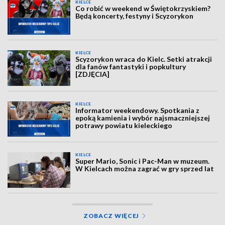
KIELCE
Co robić w weekend w Świętokrzyskiem?
Będą koncerty, festyny i Scyzorykon
KIELCE
Scyzorykon wraca do Kielc. Setki atrakcji
dla fanów fantastyki i popkultury
[ZDJĘCIA]
KIELCE
Informator weekendowy. Spotkania z
epoką kamienia i wybór najsmaczniejszej
potrawy powiatu kieleckiego
KIELCE
Super Mario, Sonic i Pac-Man w muzeum.
W Kielcach można zagrać w gry sprzed lat
ZOBACZ WIĘCEJ