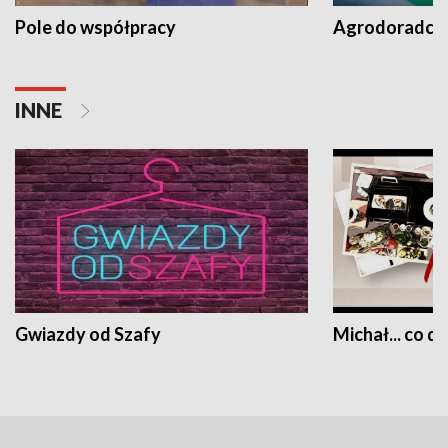
Pole do współpracy
Agrodoradcy 
INNE
Gwiazdy od Szafy
Michał... co dz