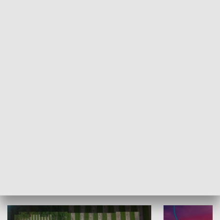
Informator kulturalny
Drzwi do kult
TECHNIKA I MOTORYZACJA
WYPOCZYNEK I REKREACJA