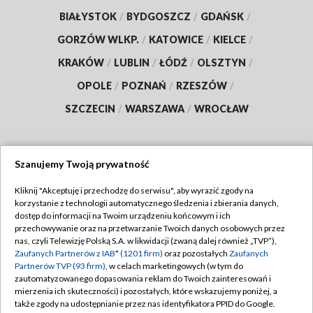
BIAŁYSTOK
/
BYDGOSZCZ
/
GDAŃSK
/
GORZÓW WLKP.
/
KATOWICE
/
KIELCE
/
KRAKÓW
/
LUBLIN
/
ŁÓDŹ
/
OLSZTYN
/
OPOLE
/
POZNAŃ
/
RZESZÓW
/
SZCZECIN
/
WARSZAWA
/
WROCŁAW
Szanujemy Twoją prywatność
Dołącz do nas:
Kliknij "Akceptuję i przechodzę do serwisu", aby wyrazić zgody na
korzystanie z technologii automatycznego śledzenia i zbierania danych,
TVP
dostęp do informacji na Twoim urządzeniu końcowym i ich
Abonament TVP
przechowywanie oraz na przetwarzanie Twoich danych osobowych przez
Regulamin TVP
nas, czyli Telewizję Polską S.A. w likwidacji (zwaną dalej również „TVP”),
Emisja w TVP
Zaufanych Partnerów z IAB* (1201 firm)
oraz pozostałych
Zaufanych
Polityka prywatności
Partnerów TVP (93 firm)
, w celach marketingowych (w tym do
Centrum informacji TVP
Moje zgody
zautomatyzowanego dopasowania reklam do Twoich zainteresowań i
mierzenia ich skuteczności) i pozostałych, które wskazujemy poniżej, a
Naziemna Telewizja Cyfrowa
Pomoc
także zgody na udostępnianie przez nas identyfikatora PPID do Google.