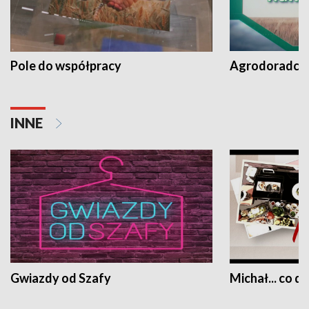
Pole do współpracy
Agrodoradcy 
INNE
Gwiazdy od Szafy
Michał... co dz