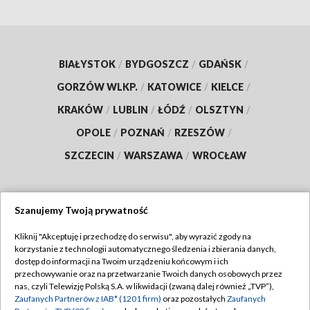
BIAŁYSTOK
/
BYDGOSZCZ
/
GDAŃSK
/
GORZÓW WLKP.
/
KATOWICE
/
KIELCE
/
KRAKÓW
/
LUBLIN
/
ŁÓDŹ
/
OLSZTYN
/
OPOLE
/
POZNAŃ
/
RZESZÓW
/
SZCZECIN
/
WARSZAWA
/
WROCŁAW
Szanujemy Twoją prywatność
Dołącz do nas:
Kliknij "Akceptuję i przechodzę do serwisu", aby wyrazić zgody na
korzystanie z technologii automatycznego śledzenia i zbierania danych,
TVP
dostęp do informacji na Twoim urządzeniu końcowym i ich
Abonament TVP
przechowywanie oraz na przetwarzanie Twoich danych osobowych przez
Regulamin TVP
nas, czyli Telewizję Polską S.A. w likwidacji (zwaną dalej również „TVP”),
Emisja w TVP
Zaufanych Partnerów z IAB* (1201 firm)
oraz pozostałych
Zaufanych
Polityka prywatności