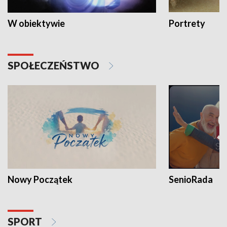
W obiektywie
Portrety
SPOŁECZEŃSTWO
Nowy Początek
SenioRada
SPORT