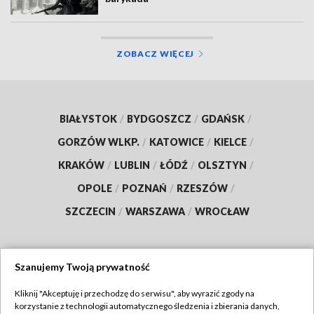
ZOBACZ WIĘCEJ
BIAŁYSTOK
/
BYDGOSZCZ
/
GDAŃSK
/
GORZÓW WLKP.
/
KATOWICE
/
KIELCE
/
KRAKÓW
/
LUBLIN
/
ŁÓDŹ
/
OLSZTYN
/
OPOLE
/
POZNAŃ
/
RZESZÓW
/
SZCZECIN
/
WARSZAWA
/
WROCŁAW
Szanujemy Twoją prywatność
Dołącz do nas:
Kliknij "Akceptuję i przechodzę do serwisu", aby wyrazić zgody na
korzystanie z technologii automatycznego śledzenia i zbierania danych,
TVP