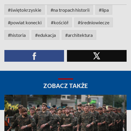
#świętokrzyskie
#na tropach historii
#lipa
#powiat konecki
#kościół
#średniowiecze
#historia
#edukacja
#architektura
ZOBACZ TAKŻE