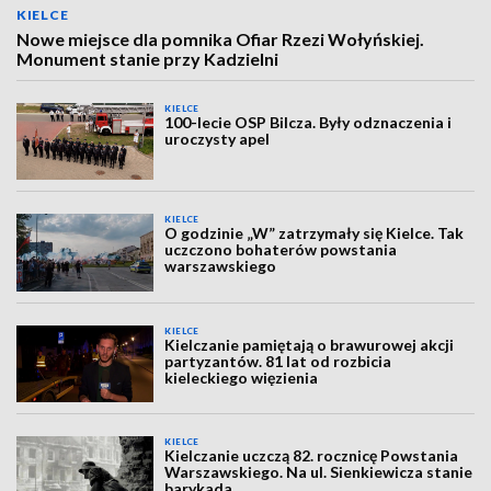
KIELCE
Nowe miejsce dla pomnika Ofiar Rzezi Wołyńskiej.
Monument stanie przy Kadzielni
KIELCE
100-lecie OSP Bilcza. Były odznaczenia i
uroczysty apel
KIELCE
O godzinie „W” zatrzymały się Kielce. Tak
uczczono bohaterów powstania
warszawskiego
KIELCE
Kielczanie pamiętają o brawurowej akcji
partyzantów. 81 lat od rozbicia
kieleckiego więzienia
KIELCE
Kielczanie uczczą 82. rocznicę Powstania
Warszawskiego. Na ul. Sienkiewicza stanie
barykada