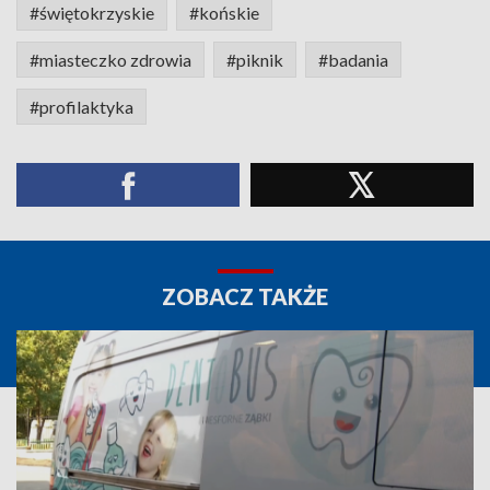
#świętokrzyskie
#końskie
#miasteczko zdrowia
#piknik
#badania
#profilaktyka
ZOBACZ TAKŻE