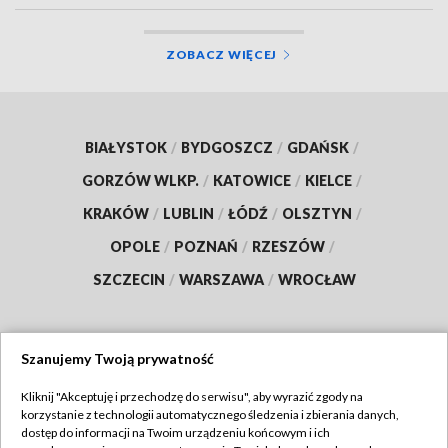
ZOBACZ WIĘCEJ
BIAŁYSTOK
/
BYDGOSZCZ
/
GDAŃSK
/
GORZÓW WLKP.
/
KATOWICE
/
KIELCE
/
KRAKÓW
/
LUBLIN
/
ŁÓDŹ
/
OLSZTYN
/
OPOLE
/
POZNAŃ
/
RZESZÓW
/
SZCZECIN
/
WARSZAWA
/
WROCŁAW
Szanujemy Twoją prywatność
Dołącz do nas:
Kliknij "Akceptuję i przechodzę do serwisu", aby wyrazić zgody na
korzystanie z technologii automatycznego śledzenia i zbierania danych,
TVP
dostęp do informacji na Twoim urządzeniu końcowym i ich