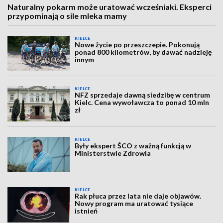
Naturalny pokarm może uratować wcześniaki. Eksperci
przypominają o sile mleka mamy
KIELCE
Nowe życie po przeszczepie. Pokonują
ponad 800 kilometrów, by dawać nadzieję
innym
KIELCE
NFZ sprzedaje dawną siedzibę w centrum
Kielc. Cena wywoławcza to ponad 10 mln
zł
KIELCE
Były ekspert ŚCO z ważną funkcją w
Ministerstwie Zdrowia
KIELCE
Rak płuca przez lata nie daje objawów.
Nowy program ma uratować tysiące
istnień