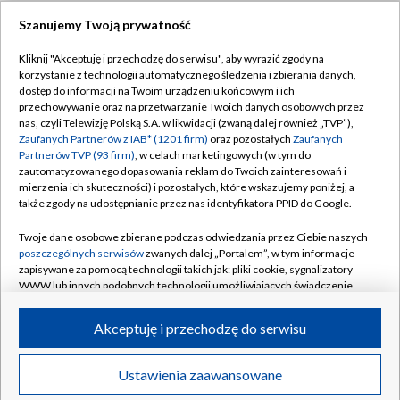
Szanujemy Twoją prywatność
Dołącz do nas:
Kliknij "Akceptuję i przechodzę do serwisu", aby wyrazić zgody na
korzystanie z technologii automatycznego śledzenia i zbierania danych,
TVP
dostęp do informacji na Twoim urządzeniu końcowym i ich
Abonament TVP
przechowywanie oraz na przetwarzanie Twoich danych osobowych przez
Regulamin TVP
nas, czyli Telewizję Polską S.A. w likwidacji (zwaną dalej również „TVP”),
Emisja w TVP
Polityka prywatności
Zaufanych Partnerów z IAB* (1201 firm)
oraz pozostałych
Zaufanych
Partnerów TVP (93 firm)
, w celach marketingowych (w tym do
Centrum informacji TVP
Moje zgody
zautomatyzowanego dopasowania reklam do Twoich zainteresowań i
mierzenia ich skuteczności) i pozostałych, które wskazujemy poniżej, a
Naziemna Telewizja Cyfrowa
Pomoc
także zgody na udostępnianie przez nas identyfikatora PPID do Google.
Sklep TVP
Biuro reklamy
Twoje dane osobowe zbierane podczas odwiedzania przez Ciebie naszych
Rada Programowa
Kontakt
poszczególnych serwisów
zwanych dalej „Portalem”, w tym informacje
zapisywane za pomocą technologii takich jak: pliki cookie, sygnalizatory
System NOS
WWW lub innych podobnych technologii umożliwiających świadczenie
dopasowanych i bezpiecznych usług, personalizację treści oraz reklam,
Informacje o nadawcy
Kanały
udostępnianie funkcji mediów społecznościowych oraz analizowanie
Akceptuję i przechodzę do serwisu
ruchu w Internecie.
Program dla prasy
©2026 Telewizja Polska S.A. w likwidacji
Biuro Reklamy
Twoje dane osobowe zbierane podczas odwiedzania przez Ciebie
Ustawienia zaawansowane
poszczególnych serwisów
na Portalu, takie jak adresy IP, identyfikatory
Ogłoszenie przetargowe
Twoich urządzeń końcowych i identyfikatory plików cookie, informacje o