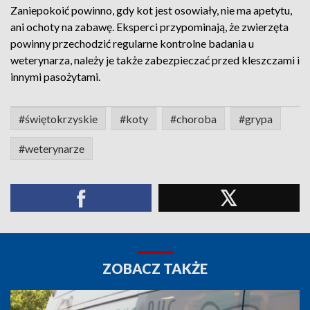
Zaniepokoić powinno, gdy kot jest osowiały, nie ma apetytu,
ani ochoty na zabawę. Eksperci przypominają, że zwierzęta
powinny przechodzić regularne kontrolne badania u
weterynarza, należy je także zabezpieczać przed kleszczami i
innymi pasożytami.
#świętokrzyskie
#koty
#choroba
#grypa
#weterynarze
ZOBACZ TAKŻE