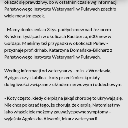
okazać się prawdziwy, bo w ostatnim czasie wg informacji
Państwowego Instytutu Weterynarii w Puławach zdechło
wiele mew śmieszek.
- Mamy doniesienia o 3 tys. padłych mew nad Jeziorem
Ryńskim, tysiącach w okolicach Raciborza, 600 mew w
Gołdapi. Mieliśmy też przypadki w okolicach Puław -
przyznaje prof. dr hab. Katarzyna Domańska-Blicharz z
Państwowego Instytutu Weterynarii w Puławach.
Według informacji od weterynarzy - m.in. z Wrocławia,
Bydgoszczy i Lublina - koty przed śmiercią miały
dolegliwości związane z układem nerwowym i oddechowym.
- Koty często, kiedy cierpią na jakąś chorobę to ukrywają się.
Nie chcą pokazać tego, że chorują, że cierpią. Natomiast my
jako właściciele możemy zauważyć pewne symptomy –
wyjaśnia Agnieszka Aksamit, lekarz weterynarii.