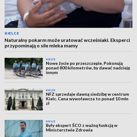
KIELCE
Naturalny pokarm może uratować wcześniaki. Eksperci
przypominają o sile mleka mamy
KIELCE
Nowe życie po przeszczepie. Pokonują
ponad 800 kilometrów, by dawać nadzieję
innym
KIELCE
NFZ sprzedaje dawną siedzibę w centrum
Kielc. Cena wywoławcza to ponad 10 mln
zł
KIELCE
Były ekspert ŚCO z ważną funkcją w
Ministerstwie Zdrowia