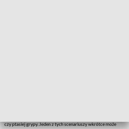
niedawno zwierząt dotarły do Państwowego Instytutu
Weterynarii w Puławach wiadomo coś więcej. W
oświadczeniu Głównego Lekarza Weterynarii ws. zakażeń
kotów domowych czytamy:
Na podstawie wstępnych uzyskanych
wyników badań laboratoryjnych (...)
przyczyną zachorowań jest wirus grypy.
Aktualnie czekamy na wyniki nowych
badań, które są nieustannie prowadzone.
Dopiero po ich wykonaniu będziemy mogli
wyciągnąć dalsze wnioski.
Jako możliwą przyczynę kociej epidemii internauci
wskazywali dotychczas m.in. mutację wirusa SARS-COV-2
czy ptasiej grypy. Jeden z tych scenariuszy wkrótce może