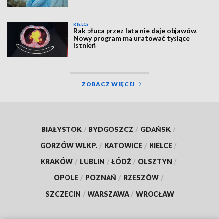
KIELCE
Rak płuca przez lata nie daje objawów.
Nowy program ma uratować tysiące
istnień
ZOBACZ WIĘCEJ
BIAŁYSTOK
/
BYDGOSZCZ
/
GDAŃSK
/
GORZÓW WLKP.
/
KATOWICE
/
KIELCE
/
KRAKÓW
/
LUBLIN
/
ŁÓDŹ
/
OLSZTYN
/
OPOLE
/
POZNAŃ
/
RZESZÓW
/
SZCZECIN
/
WARSZAWA
/
WROCŁAW