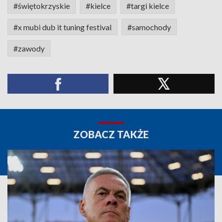
#świętokrzyskie
#kielce
#targi kielce
#x mubi dub it tuning festival
#samochody
#zawody
ZOBACZ TAKŻE