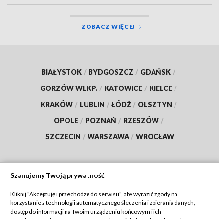
ZOBACZ WIĘCEJ
BIAŁYSTOK
/
BYDGOSZCZ
/
GDAŃSK
/
GORZÓW WLKP.
/
KATOWICE
/
KIELCE
/
KRAKÓW
/
LUBLIN
/
ŁÓDŹ
/
OLSZTYN
/
OPOLE
/
POZNAŃ
/
RZESZÓW
/
SZCZECIN
/
WARSZAWA
/
WROCŁAW
Szanujemy Twoją prywatność
Dołącz do nas:
Kliknij "Akceptuję i przechodzę do serwisu", aby wyrazić zgody na
korzystanie z technologii automatycznego śledzenia i zbierania danych,
TVP
dostęp do informacji na Twoim urządzeniu końcowym i ich