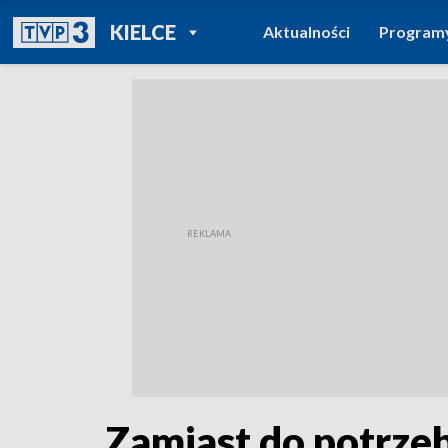
POWRÓT DO
KIELCE
Aktualności
Program
TVP REGIONY
Zamiast do potrzeb