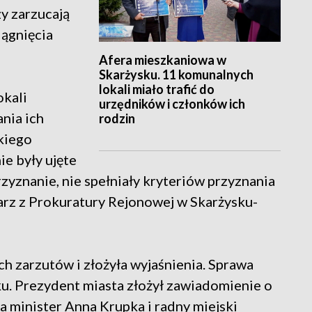
zy zarzucają
iągnięcia
Afera mieszkaniowa w
Skarżysku. 11 komunalnych
lokali miało trafić do
okali
urzędników i członków ich
nia ich
rodzin
kiego
ie były ujęte
rzyznanie, nie spełniały kryteriów przyznania
arz z Prokuratury Rejonowej w Skarżysku-
ch zarzutów i złożyła wyjaśnienia. Sprawa
ku. Prezydent miasta złożył zawiadomienie o
a minister Anna Krupka i radny miejski