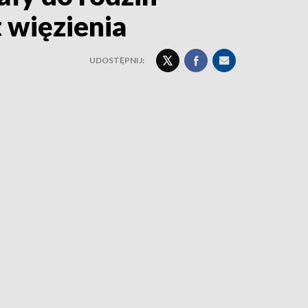
t więzienia
UDOSTĘPNIJ: