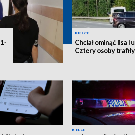
KIELCE
31-
Chciał ominąć lisa i 
Cztery osoby trafiły
KIELCE