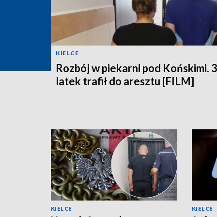
KIELCE
Rozbój w piekarni pod Końskimi. 
latek trafił do aresztu [FILM]
KIELCE
KIELCE