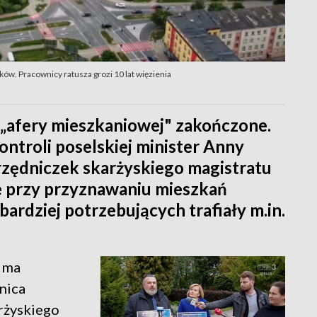
ków. Pracownicy ratusza grozi 10 lat więzienia
 „afery mieszkaniowej" zakończone.
ntroli poselskiej minister Anny
urzędniczek skarżyskiego magistratu
e przy przyznawaniu mieszkań
ardziej potrzebujących trafiały m.in.
e ma
nica
rżyskiego