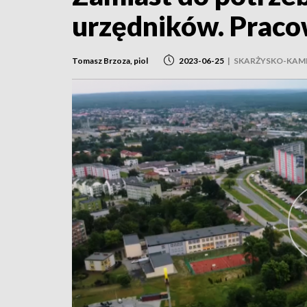
urzędników. Pracow
Tomasz Brzoza, piol
2023-06-25
|
SKARŻYSKO-KAM