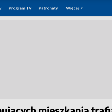
y
Program TV
Patronaty
Więcej
ujących mieszkania trafi