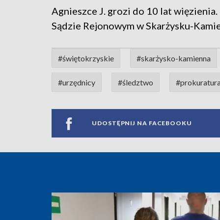
Agnieszce J. grozi do 10 lat więzienia
Sądzie Rejonowym w Skarżysku-Kamie
#świętokrzyskie
#skarżysko-kamienna
#urzędnicy
#śledztwo
#prokuratur
UDOSTĘPNIJ NA FACEBOOKU