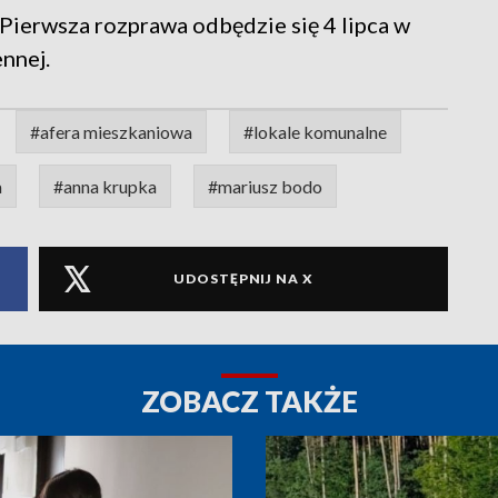
. Pierwsza rozprawa odbędzie się 4 lipca w
nnej.
#afera mieszkaniowa
#lokale komunalne
a
#anna krupka
#mariusz bodo
UDOSTĘPNIJ NA X
ZOBACZ TAKŻE