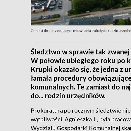
Zamiast do potrzebujących mieszkania trafiały do rodzin urzędni
Śledztwo w sprawie tak zwanej
W połowie ubiegłego roku po ko
Krupki okazało się, że jedna z 
łamała procedury obowiązując
komunalnych. Te zamiast do najb
do... rodzin urzędników.
Prokuratura po rocznym śledztwie ni
wątpliwości. Agnieszka J., była pracow
Wydziału Gospodarki Komunalnej ska