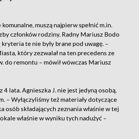
e komunalne, muszą najpierw spełnić m.in.
czby członków rodziny. Radny Mariusz Bodo
ą kryteria te nie były brane pod uwagę. –
iasta, który zezwalał na ten precedens ze
w. do remontu – mówił wówczas Mariusz
 lata. Agnieszka J. nie jest jedyną osobą,
m. – Wyłączyliśmy też materiały dotyczące
ka osób składających zeznania właśnie w tej
 lokale właśnie w wyniku tych nadużyć –