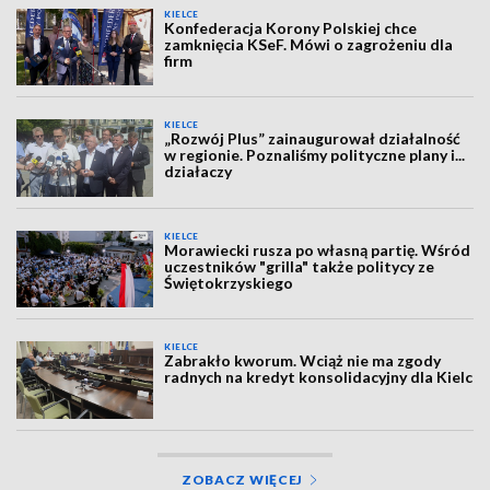
KIELCE
Konfederacja Korony Polskiej chce
zamknięcia KSeF. Mówi o zagrożeniu dla
firm
KIELCE
„Rozwój Plus” zainaugurował działalność
w regionie. Poznaliśmy polityczne plany i...
działaczy
KIELCE
Morawiecki rusza po własną partię. Wśród
uczestników "grilla" także politycy ze
Świętokrzyskiego
KIELCE
Zabrakło kworum. Wciąż nie ma zgody
radnych na kredyt konsolidacyjny dla Kielc
ZOBACZ WIĘCEJ