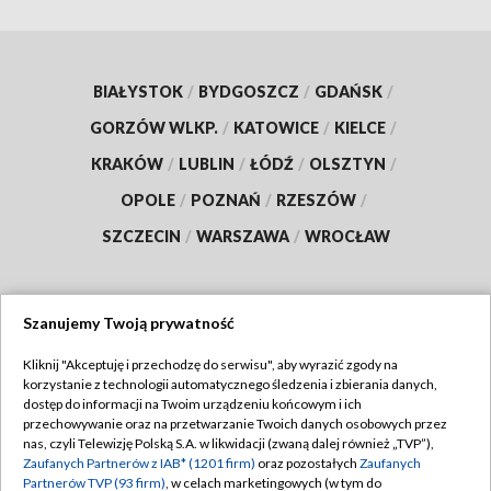
BIAŁYSTOK
/
BYDGOSZCZ
/
GDAŃSK
/
GORZÓW WLKP.
/
KATOWICE
/
KIELCE
/
KRAKÓW
/
LUBLIN
/
ŁÓDŹ
/
OLSZTYN
/
OPOLE
/
POZNAŃ
/
RZESZÓW
/
SZCZECIN
/
WARSZAWA
/
WROCŁAW
Szanujemy Twoją prywatność
Dołącz do nas:
Kliknij "Akceptuję i przechodzę do serwisu", aby wyrazić zgody na
korzystanie z technologii automatycznego śledzenia i zbierania danych,
TVP
dostęp do informacji na Twoim urządzeniu końcowym i ich
Abonament TVP
przechowywanie oraz na przetwarzanie Twoich danych osobowych przez
Regulamin TVP
nas, czyli Telewizję Polską S.A. w likwidacji (zwaną dalej również „TVP”),
Emisja w TVP
Polityka prywatności
Zaufanych Partnerów z IAB* (1201 firm)
oraz pozostałych
Zaufanych
Partnerów TVP (93 firm)
, w celach marketingowych (w tym do