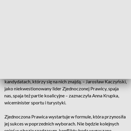
Byli przywódcy Suwerennej Polski, Partii Republikańskiej i
Stowarzyszenia OdNowa. Porozumienie to sygnał, że
działacze skupieni wokół Jarosława Kaczyńskiego wierzą w
zwycięstwo i liczą, że wyborcy dadzą im kolejną szansę. – W
obozie Zjednoczonej Prawicy jest wyłącznie jedna wola –
wola dbania o dobro Polski i Polaków i wola tego, żeby kraj
się rozwijał – podkreślił Piotr Wawrzyk, wiceminister spraw
zagranicznych.
Decyzja o wspólnym starcie w jesiennych wyborach już
zapadła. Trwają intensywne rozmowy o kształtach list i
kandydatach, którzy się na nich znajdą. – Jarosław Kaczyński,
jako niekwestionowany lider Zjednoczonej Prawicy, spaja
nas, spaja też partie koalicyjne – zaznaczyła Anna Krupka,
wiceminister sportu i turystyki.
Zjednoczona Prawica wystartuje w formule, która przynosiła
jej sukces w poprzednich wyborach. Nie będzie kolejnych
spięć w obozie rządzącym, konflikty będą wygaszane –