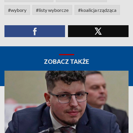
#wybory
#listy wyborcze
#koalicja rządząca
ZOBACZ TAKŻE