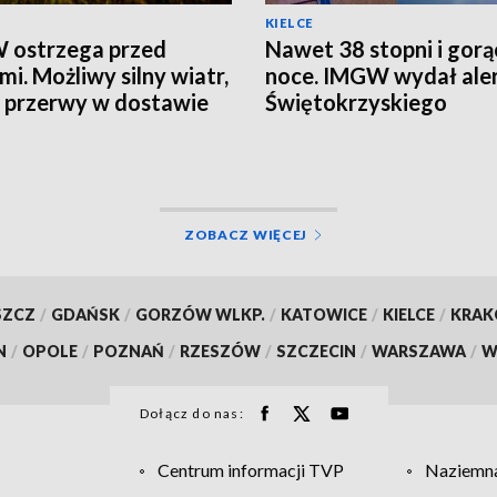
KIELCE
 ostrzega przed
Nawet 38 stopni i gorą
mi. Możliwy silny wiatr,
noce. IMGW wydał aler
i przerwy w dostawie
Świętokrzyskiego
ZOBACZ WIĘCEJ
SZCZ
/
GDAŃSK
/
GORZÓW WLKP.
/
KATOWICE
/
KIELCE
/
KRA
N
/
OPOLE
/
POZNAŃ
/
RZESZÓW
/
SZCZECIN
/
WARSZAWA
/
W
Dołącz do nas:
Centrum informacji TVP
Naziemna