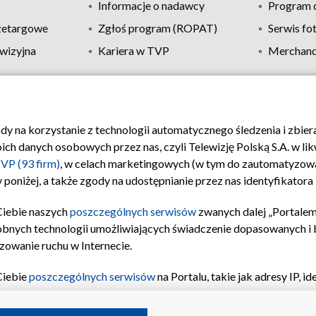
Informacje o nadawcy
Program d
zetargowe
Zgłoś program (ROPAT)
Serwis fo
wizyjna
Kariera w TVP
Merchandi
Polityka prywatności
Moje zgody
Pomoc
Biuro re
ody na korzystanie z technologii automatycznego śledzenia i zbie
 danych osobowych przez nas, czyli Telewizję Polską S.A. w likw
VP (93 firm)
, w celach marketingowych (w tym do zautomatyzow
 poniżej, a także zgody na udostępnianie przez nas identyfikator
Ciebie naszych
poszczególnych serwisów
zwanych dalej „Portalem
obnych technologii umożliwiających świadczenie dopasowanych i be
zowanie ruchu w Internecie.
Ciebie
poszczególnych serwisów
na Portalu, takie jak adresy IP, 
sach Portalu czy historia odwiedzin będą przetwarzane przez TV
ji: przechowywania informacji na urządzeniu lub dostęp do nich,
©2026 Telewizja Polska S.A. w likwidacji