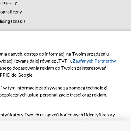
la prasy
tograficzny
sing (znaki)
klamy
Kontakt
rania danych, dostęp do informacji na Twoim urządzeniu
idacji (zwaną dalej również „TVP”),
Zaufanych Partnerów
anego dopasowania reklam do Twoich zainteresowań i
a PPID do Google.
”, w tym informacje zapisywane za pomocą technologii
zpiecznych usług, personalizację treści oraz reklam,
identyfikatory Twoich urządzeń końcowych i identyfikatory
P,
Zaufanych Partnerów z IAB
oraz pozostałych
Zaufanych
 wyboru podstawowych reklam, wyboru spersonalizowanych