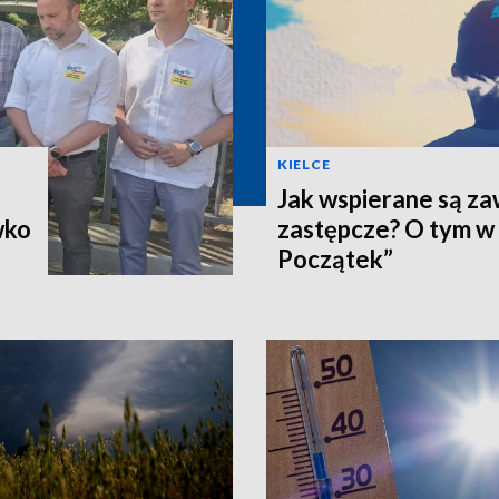
KIELCE
Jak wspierane są z
wko
zastępcze? O tym w
Początek”