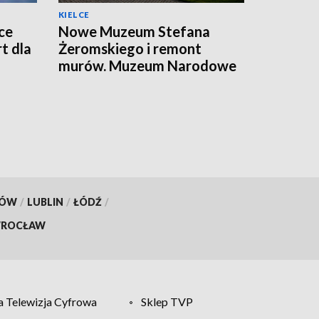
KIELCE
ce
Nowe Muzeum Stefana
t dla
Żeromskiego i remont
murów. Muzeum Narodowe
realizuje dwie duże
inwestycje
KÓW
/
LUBLIN
/
ŁÓDŹ
/
ROCŁAW
 Telewizja Cyfrowa
Sklep TVP