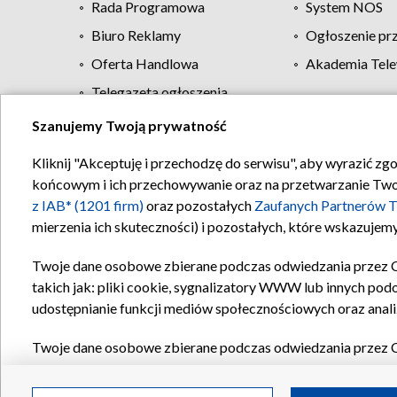
Rada Programowa
System NOS
Biuro Reklamy
Ogłoszenie pr
Oferta Handlowa
Akademia Tele
Telegazeta ogłoszenia
Szanujemy Twoją prywatność
Regulamin TVP
Kliknij "Akceptuję i przechodzę do serwisu", aby wyrazić zg
końcowym i ich przechowywanie oraz na przetwarzanie Twoich
z IAB* (1201 firm)
oraz pozostałych
Zaufanych Partnerów T
mierzenia ich skuteczności) i pozostałych, które wskazujemy
Twoje dane osobowe zbierane podczas odwiedzania przez 
takich jak: pliki cookie, sygnalizatory WWW lub innych pod
udostępnianie funkcji mediów społecznościowych oraz anali
Twoje dane osobowe zbierane podczas odwiedzania przez 
plików cookie, informacje o Twoich wyszukiwaniach w serwi
Partnerów TVP
dla realizacji następujących celów i funkc