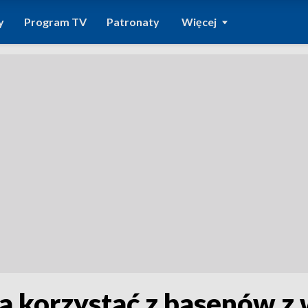
y
Program TV
Patronaty
Więcej
a korzystać z basenów z