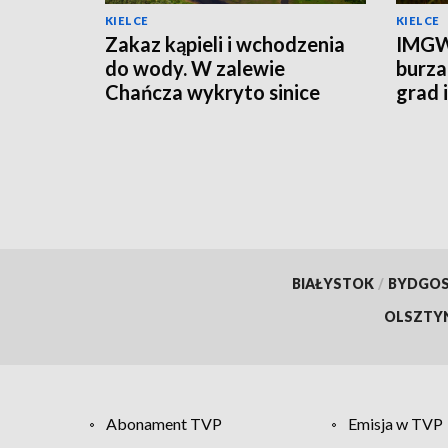
KIELCE
KIELCE
Zakaz kąpieli i wchodzenia
IMGW
do wody. W zalewie
burza
Chańcza wykryto sinice
grad 
prądu
BIAŁYSTOK
/
BYDGO
OLSZTY
Abonament TVP
Emisja w TVP