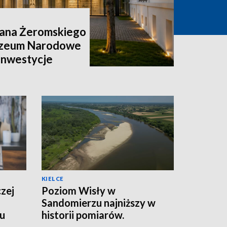
ana Żeromskiego
uzeum Narodowe
 inwestycje
KIELCE
czej
Poziom Wisły w
Sandomierzu najniższy w
wu
historii pomiarów.
Wodowskaz pokazał 56 cm