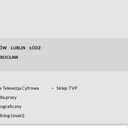
[ZDJĘCIA]
KÓW
/
LUBLIN
/
ŁÓDŹ
/
ROCŁAW
 Telewizja Cyfrowa
Sklep TVP
la prasy
tograficzny
sing (znaki)