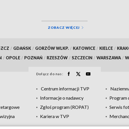
ZOBACZ WIĘCEJ
SZCZ
/
GDAŃSK
/
GORZÓW WLKP.
/
KATOWICE
/
KIELCE
/
KRA
N
/
OPOLE
/
POZNAŃ
/
RZESZÓW
/
SZCZECIN
/
WARSZAWA
/
W
Dołącz do nas:
Centrum informacji TVP
Naziemna
Informacje o nadawcy
Program d
zetargowe
Zgłoś program (ROPAT)
Serwis fo
wizyjna
Kariera w TVP
Merchandi