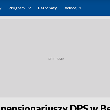
y
Program TV
Patronaty
Więcej
pensjonariuszy DPS w B