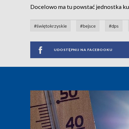
Docelowo ma tu powstać jednostka kul
#świętokrzyskie
#bejsce
#dps
UDOSTĘPNIJ NA FACEBOOKU