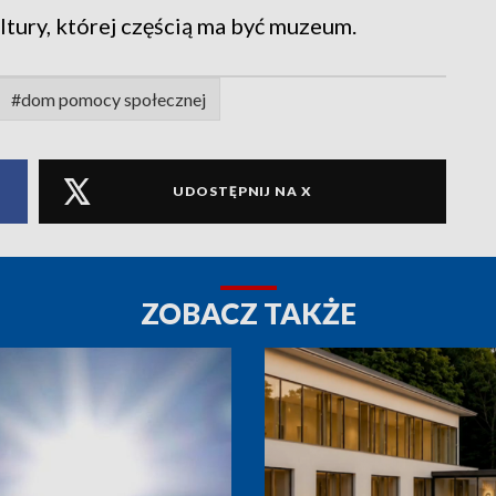
tury, której częścią ma być muzeum.
#dom pomocy społecznej
UDOSTĘPNIJ NA X
ZOBACZ TAKŻE