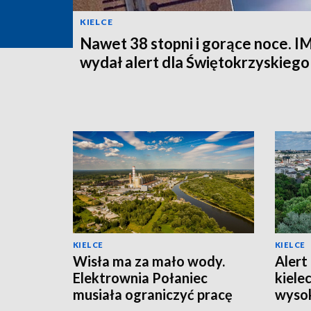
KIELCE
Nawet 38 stopni i gorące noce.
wydał alert dla Świętokrzyskiego
KIELCE
KIELCE
Wisła ma za mało wody.
Alert 
Elektrownia Połaniec
kiele
musiała ograniczyć pracę
wysok
bloków
powie