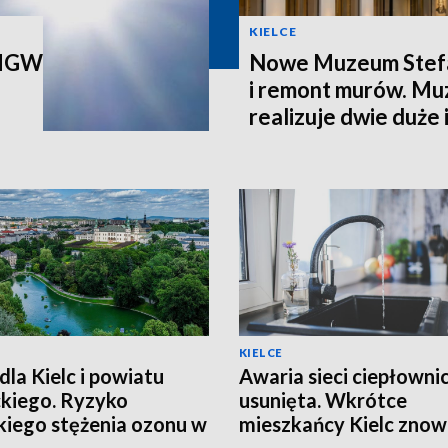
KIELCE
 IMGW
Nowe Muzeum Stef
i remont murów. M
realizuje dwie duże
KIELCE
dla Kielc i powiatu
Awaria sieci ciepłowni
ckiego. Ryzyko
usunięta. Wkrótce
iego stężenia ozonu w
mieszkańcy Kielc zno
trzu
będą mieli ciepłą wodę