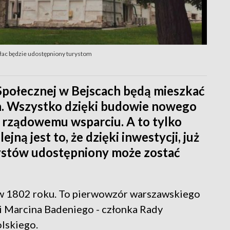
łac będzie udostępniony turystom
połecznej w Bejscach będą mieszkać
h. Wszystko dzięki budowie nowego
 rządowemu wsparciu. A to tylko
jną jest to, że dzięki inwestycji, już
ystów udostępniony może zostać
w 1802 roku. To pierwowzór warszawskiego
i Marcina Badeniego - członka Rady
lskiego.