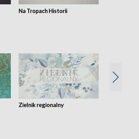
Na Tropach Historii
Szept ziemi
Zielnik regionalny
EkoLogiczni