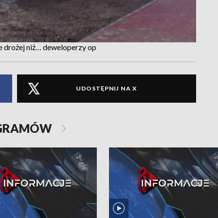
e drożej niż… deweloperzy op
UDOSTĘPNIJ NA X
OGRAMÓW