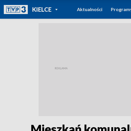
POWRÓT DO
KIELCE
Aktualności
Program
TVP REGIONY
Mieszkań komunalny