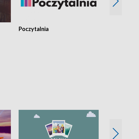
Poczytalnia
Koncerty TV