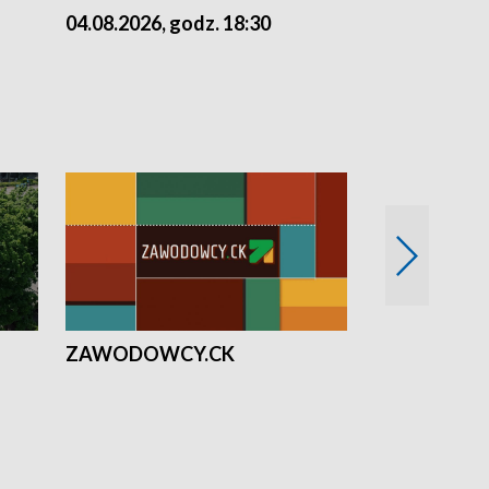
04.08.2026, godz. 18:30
03.08.2026, 
ZAWODOWCY.CK
Solidarni z U