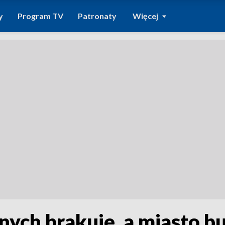
y
Program TV
Patronaty
Więcej
ch brakuje, a miasto bud