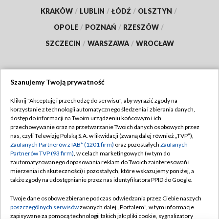
KRAKÓW
/
LUBLIN
/
ŁÓDŹ
/
OLSZTYN
/
OPOLE
/
POZNAŃ
/
RZESZÓW
/
SZCZECIN
/
WARSZAWA
/
WROCŁAW
Szanujemy Twoją prywatność
Dołącz do nas:
Kliknij "Akceptuję i przechodzę do serwisu", aby wyrazić zgody na
korzystanie z technologii automatycznego śledzenia i zbierania danych,
TVP
dostęp do informacji na Twoim urządzeniu końcowym i ich
Abonament TVP
przechowywanie oraz na przetwarzanie Twoich danych osobowych przez
Regulamin TVP
nas, czyli Telewizję Polską S.A. w likwidacji (zwaną dalej również „TVP”),
Emisja w TVP
Polityka prywatności
Zaufanych Partnerów z IAB* (1201 firm)
oraz pozostałych
Zaufanych
Partnerów TVP (93 firm)
, w celach marketingowych (w tym do
Centrum informacji TVP
Moje zgody
zautomatyzowanego dopasowania reklam do Twoich zainteresowań i
mierzenia ich skuteczności) i pozostałych, które wskazujemy poniżej, a
Naziemna Telewizja Cyfrowa
Pomoc
także zgody na udostępnianie przez nas identyfikatora PPID do Google.
Sklep TVP
Biuro reklamy
Twoje dane osobowe zbierane podczas odwiedzania przez Ciebie naszych
Rada Programowa
Kontakt
poszczególnych serwisów
zwanych dalej „Portalem”, w tym informacje
zapisywane za pomocą technologii takich jak: pliki cookie, sygnalizatory