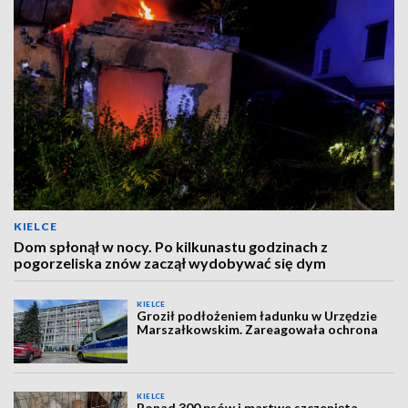
KIELCE
Dom spłonął w nocy. Po kilkunastu godzinach z
pogorzeliska znów zaczął wydobywać się dym
KIELCE
Groził podłożeniem ładunku w Urzędzie
Marszałkowskim. Zareagowała ochrona
KIELCE
Ponad 300 psów i martwe szczenięta.