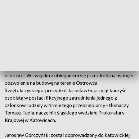
Początkowo Sąd Okręgowy w Katowicach przychylił się do
wniosku obrony włodarza miasta i skrócił areszt z 90 do 40
dni, a więc do 1 lipca. Jednak śledczy z Wydziału
Zamiejscowego Prokuratury Krajowej ds. Przestępczości
Zorganizowanej i Korupcji, już po tej decyzji, złożyli do Sądu
Rejonowego Katowice-Wschód wniosek o przedłużenie
aresztu - na co śląski sąd przystał.
- Ostatnio przedstawiono mu zarzut przyjęcia korzyści
osobistej. W związku z ubieganiem się przez kolejną osobę o
pozwolenie na budowę na terenie Ostrowca
Świętokrzyskiego, prezydent Jarosław G. przyjął korzyść
osobistą w postaci fikcyjnego zatrudnienia jednego z
członków rodziny w firmie tego przedsiębiorcy - tłumaczy
Tomasz Tadla, naczelnik śląskiego wydziału Prokuratury
Krajowej w Katowicach.
Jarosław Górczyński został doprowadzony do katowickiej