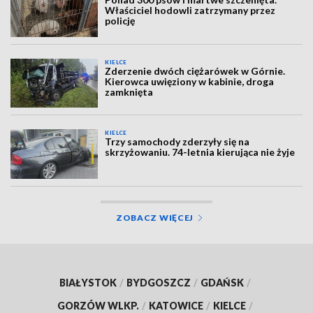
Właściciel hodowli zatrzymany przez
policję
KIELCE
Zderzenie dwóch ciężarówek w Górnie.
Kierowca uwięziony w kabinie, droga
zamknięta
KIELCE
Trzy samochody zderzyły się na
skrzyżowaniu. 74-letnia kierująca nie żyje
ZOBACZ WIĘCEJ
BIAŁYSTOK
/
BYDGOSZCZ
/
GDAŃSK
/
GORZÓW WLKP.
/
KATOWICE
/
KIELCE
/