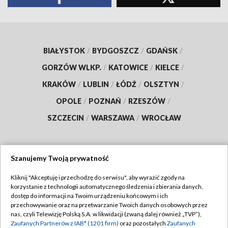
BIAŁYSTOK
/
BYDGOSZCZ
/
GDAŃSK
/
GORZÓW WLKP.
/
KATOWICE
/
KIELCE
/
KRAKÓW
/
LUBLIN
/
ŁÓDŹ
/
OLSZTYN
/
OPOLE
/
POZNAŃ
/
RZESZÓW
/
SZCZECIN
/
WARSZAWA
/
WROCŁAW
Szanujemy Twoją prywatność
Dołącz do nas:
Kliknij "Akceptuję i przechodzę do serwisu", aby wyrazić zgody na
korzystanie z technologii automatycznego śledzenia i zbierania danych,
TVP
dostęp do informacji na Twoim urządzeniu końcowym i ich
Abonament TVP
przechowywanie oraz na przetwarzanie Twoich danych osobowych przez
Regulamin TVP
nas, czyli Telewizję Polską S.A. w likwidacji (zwaną dalej również „TVP”),
Emisja w TVP
Polityka prywatności
Zaufanych Partnerów z IAB* (1201 firm)
oraz pozostałych
Zaufanych