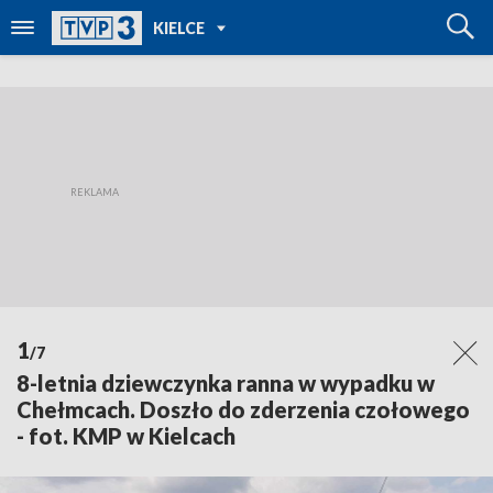
POWRÓT DO
KIELCE
TVP REGIONY
1
/7
8-letnia dziewczynka ranna w wypadku w
Chełmcach. Doszło do zderzenia czołowego
- fot. KMP w Kielcach