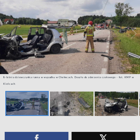
8-letnia dziewczynka ranna w wypadku w Chełmcach. Doszło do zderzenia czołowego - fot. KMP w
Kielcach