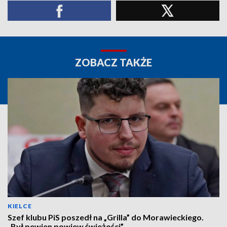
ZOBACZ TAKŻE
KIELCE
Szef klubu PiS poszedł na „Grilla” do Morawieckiego.
„Był pewien powiew świeżości”