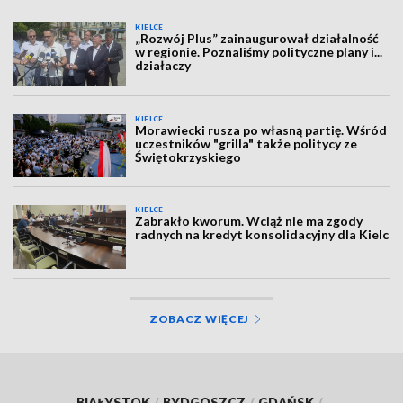
KIELCE
„Rozwój Plus” zainaugurował działalność
w regionie. Poznaliśmy polityczne plany i...
działaczy
KIELCE
Morawiecki rusza po własną partię. Wśród
uczestników "grilla" także politycy ze
Świętokrzyskiego
KIELCE
Zabrakło kworum. Wciąż nie ma zgody
radnych na kredyt konsolidacyjny dla Kielc
ZOBACZ WIĘCEJ
BIAŁYSTOK
/
BYDGOSZCZ
/
GDAŃSK
/