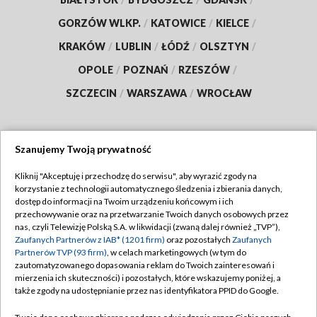
GORZÓW WLKP.
/
KATOWICE
/
KIELCE
/
KRAKÓW
/
LUBLIN
/
ŁÓDŹ
/
OLSZTYN
/
OPOLE
/
POZNAŃ
/
RZESZÓW
/
SZCZECIN
/
WARSZAWA
/
WROCŁAW
Szanujemy Twoją prywatność
Dołącz do nas:
Kliknij "Akceptuję i przechodzę do serwisu", aby wyrazić zgody na
korzystanie z technologii automatycznego śledzenia i zbierania danych,
TVP
dostęp do informacji na Twoim urządzeniu końcowym i ich
Abonament TVP
przechowywanie oraz na przetwarzanie Twoich danych osobowych przez
Regulamin TVP
nas, czyli Telewizję Polską S.A. w likwidacji (zwaną dalej również „TVP”),
Emisja w TVP
Polityka prywatności
Zaufanych Partnerów z IAB* (1201 firm)
oraz pozostałych
Zaufanych
Partnerów TVP (93 firm)
, w celach marketingowych (w tym do
Centrum informacji TVP
Moje zgody
zautomatyzowanego dopasowania reklam do Twoich zainteresowań i
mierzenia ich skuteczności) i pozostałych, które wskazujemy poniżej, a
Naziemna Telewizja Cyfrowa
Pomoc
także zgody na udostępnianie przez nas identyfikatora PPID do Google.
Sklep TVP
Biuro reklamy