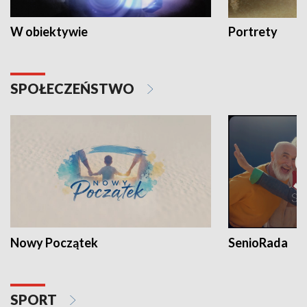
W obiektywie
Portrety
SPOŁECZEŃSTWO
Nowy Początek
SenioRada
SPORT