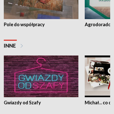
Pole do współpracy
Agrodoradcy 
INNE
Gwiazdy od Szafy
Michał... co dz