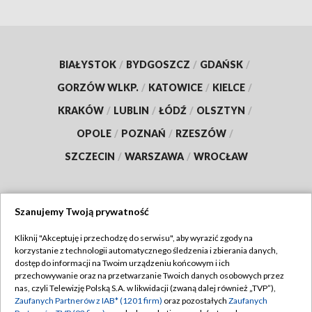
BIAŁYSTOK
/
BYDGOSZCZ
/
GDAŃSK
/
GORZÓW WLKP.
/
KATOWICE
/
KIELCE
/
KRAKÓW
/
LUBLIN
/
ŁÓDŹ
/
OLSZTYN
/
OPOLE
/
POZNAŃ
/
RZESZÓW
/
SZCZECIN
/
WARSZAWA
/
WROCŁAW
Szanujemy Twoją prywatność
Dołącz do nas:
Kliknij "Akceptuję i przechodzę do serwisu", aby wyrazić zgody na
korzystanie z technologii automatycznego śledzenia i zbierania danych,
TVP
dostęp do informacji na Twoim urządzeniu końcowym i ich
Abonament TVP
przechowywanie oraz na przetwarzanie Twoich danych osobowych przez
Regulamin TVP
nas, czyli Telewizję Polską S.A. w likwidacji (zwaną dalej również „TVP”),
Emisja w TVP
Zaufanych Partnerów z IAB* (1201 firm)
oraz pozostałych
Zaufanych
Polityka prywatności