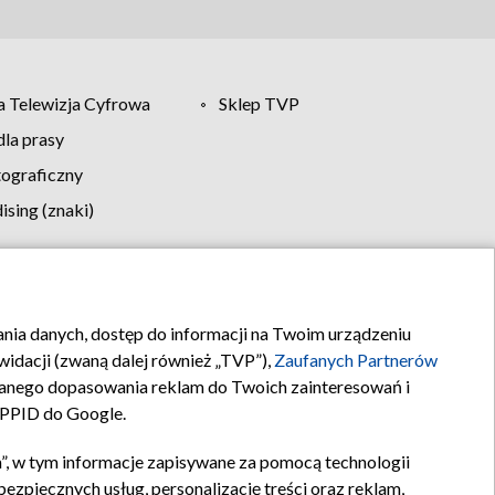
 Telewizja Cyfrowa
Sklep TVP
la prasy
tograficzny
sing (znaki)
klamy
Kontakt
rania danych, dostęp do informacji na Twoim urządzeniu
idacji (zwaną dalej również „TVP”),
Zaufanych Partnerów
anego dopasowania reklam do Twoich zainteresowań i
a PPID do Google.
”, w tym informacje zapisywane za pomocą technologii
zpiecznych usług, personalizację treści oraz reklam,