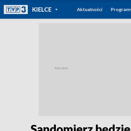
POWRÓT DO
KIELCE
Aktualności
Program
TVP REGIONY
Sandomierz będzie