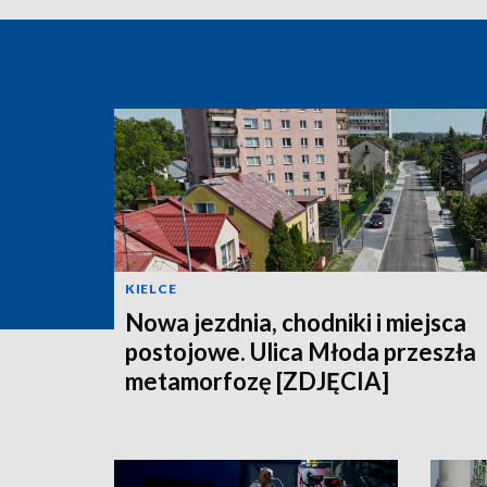
KIELCE
Nowa jezdnia, chodniki i miejsca
postojowe. Ulica Młoda przeszła
metamorfozę [ZDJĘCIA]