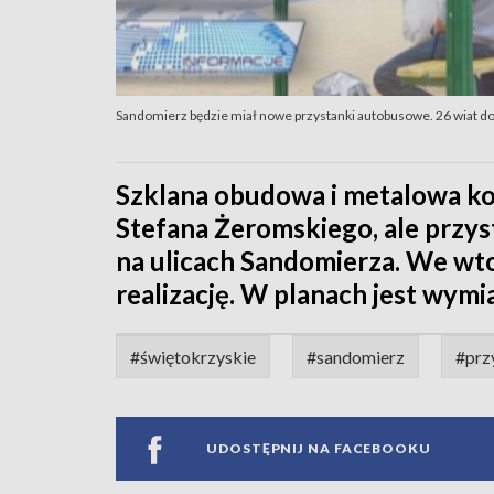
Sandomierz będzie miał nowe przystanki autobusowe. 26 wiat d
Szklana obudowa i metalowa kon
Stefana Żeromskiego, ale przyst
na ulicach Sandomierza. We wt
realizację. W planach jest wymi
#świętokrzyskie
#sandomierz
#prz
UDOSTĘPNIJ NA FACEBOOKU