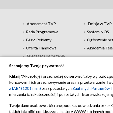
Abonament TVP
Emisja w TVP
Rada Programowa
System NOS
Biuro Reklamy
Ogłoszenie pr
Oferta Handlowa
Akademia Tele
Telegazeta ogłoszenia
Szanujemy Twoją prywatność
Regulamin TVP
Kliknij "Akceptuję i przechodzę do serwisu", aby wyrazić zg
końcowym i ich przechowywanie oraz na przetwarzanie Twoich
z IAB* (1201 firm)
oraz pozostałych
Zaufanych Partnerów T
mierzenia ich skuteczności) i pozostałych, które wskazujemy
Twoje dane osobowe zbierane podczas odwiedzania przez 
takich jak: pliki cookie, sygnalizatory WWW lub innych pod