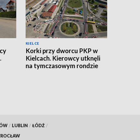
KIELCE
icy
Korki przy dworcu PKP w
.
Kielcach. Kierowcy utknęli
na tymczasowym rondzie
KÓW
/
LUBLIN
/
ŁÓDŹ
/
ROCŁAW