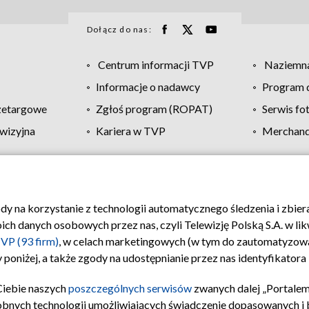
Dołącz do nas:
Centrum informacji TVP
Naziemna
Informacje o nadawcy
Program d
zetargowe
Zgłoś program (ROPAT)
Serwis fo
wizyjna
Kariera w TVP
Merchandi
Polityka prywatności
Moje zgody
Pomoc
Biuro re
ody na korzystanie z technologii automatycznego śledzenia i zbie
 danych osobowych przez nas, czyli Telewizję Polską S.A. w likw
VP (93 firm)
, w celach marketingowych (w tym do zautomatyzow
 poniżej, a także zgody na udostępnianie przez nas identyfikator
Ciebie naszych
poszczególnych serwisów
zwanych dalej „Portalem
obnych technologii umożliwiających świadczenie dopasowanych i be