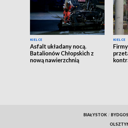
KIELCE
KIELCE
Asfalt układany nocą.
Firmy
Batalionów Chłopskich z
przet
nową nawierzchnią
kontr
BIAŁYSTOK
/
BYDGO
OLSZTY