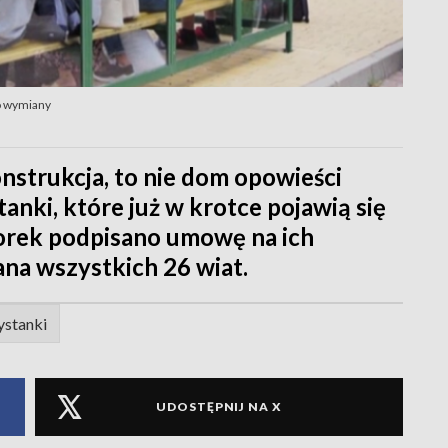
o wymiany
strukcja, to nie dom opowieści
anki, które już w krotce pojawią się
orek podpisano umowę na ich
ana wszystkich 26 wiat.
ystanki
UDOSTĘPNIJ NA X