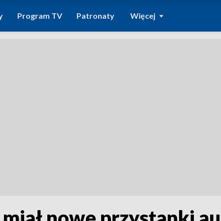
y
Program TV
Patronaty
Więcej
 miał nowe przystanki a