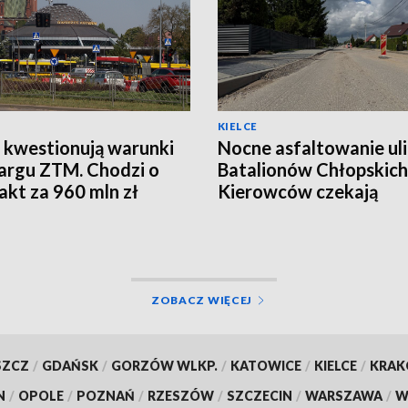
KIELCE
 kwestionują warunki
Nocne asfaltowanie ul
argu ZTM. Chodzi o
Batalionów Chłopskich
akt za 960 mln zł
Kierowców czekają
utrudnienia
ZOBACZ WIĘCEJ
SZCZ
/
GDAŃSK
/
GORZÓW WLKP.
/
KATOWICE
/
KIELCE
/
KRA
N
/
OPOLE
/
POZNAŃ
/
RZESZÓW
/
SZCZECIN
/
WARSZAWA
/
W