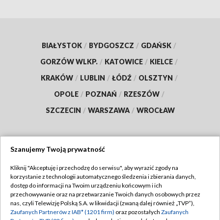
BIAŁYSTOK
/
BYDGOSZCZ
/
GDAŃSK
/
GORZÓW WLKP.
/
KATOWICE
/
KIELCE
/
KRAKÓW
/
LUBLIN
/
ŁÓDŹ
/
OLSZTYN
/
OPOLE
/
POZNAŃ
/
RZESZÓW
/
SZCZECIN
/
WARSZAWA
/
WROCŁAW
Szanujemy Twoją prywatność
Dołącz do nas:
Kliknij "Akceptuję i przechodzę do serwisu", aby wyrazić zgody na
korzystanie z technologii automatycznego śledzenia i zbierania danych,
TVP
dostęp do informacji na Twoim urządzeniu końcowym i ich
Abonament TVP
przechowywanie oraz na przetwarzanie Twoich danych osobowych przez
Regulamin TVP
nas, czyli Telewizję Polską S.A. w likwidacji (zwaną dalej również „TVP”),
Emisja w TVP
Zaufanych Partnerów z IAB* (1201 firm)
oraz pozostałych
Zaufanych
Polityka prywatności