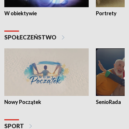
W obiektywie
Portrety
SPOŁECZEŃSTWO
Nowy Początek
SenioRada
SPORT