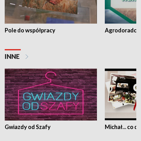
Pole do współpracy
Agrodoradcy 
INNE
Gwiazdy od Szafy
Michał... co dz