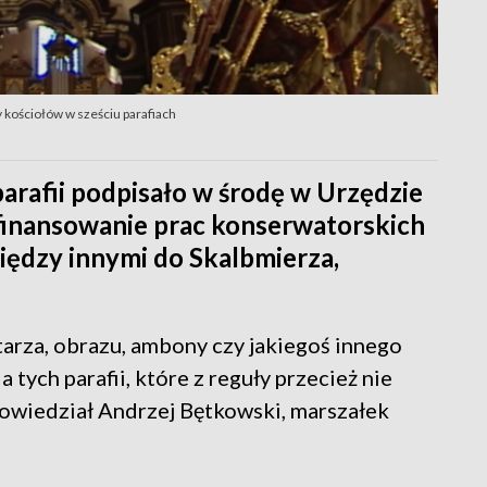
kościołów w sześciu parafiach
parafii podpisało w środę w Urzędzie
nansowanie prac konserwatorskich
między innymi do Skalbmierza,
arza, obrazu, ambony czy jakiegoś innego
 tych parafii, które z reguły przecież nie
powiedział Andrzej Bętkowski, marszałek