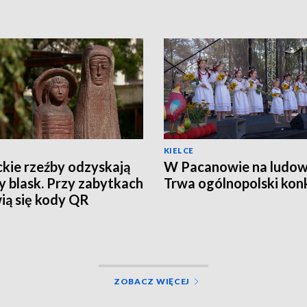
KIELCE
ckie rzeźby odzyskają
W Pacanowie na ludow
 blask. Przy zabytkach
Trwa ogólnopolski kon
ią się kody QR
ZOBACZ WIĘCEJ