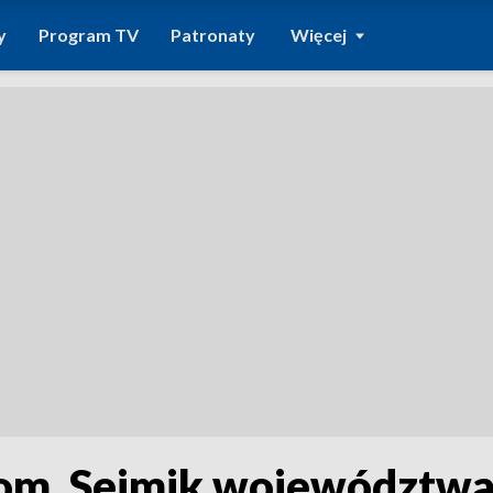
y
Program TV
Patronaty
Więcej
om. Sejmik województwa