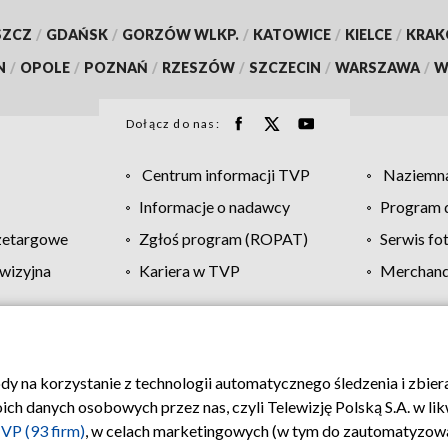
SZCZ
/
GDAŃSK
/
GORZÓW WLKP.
/
KATOWICE
/
KIELCE
/
KRA
N
/
OPOLE
/
POZNAŃ
/
RZESZÓW
/
SZCZECIN
/
WARSZAWA
/
W
Dołącz do nas:
Centrum informacji TVP
Naziemna
Informacje o nadawcy
Program d
zetargowe
Zgłoś program (ROPAT)
Serwis fo
wizyjna
Kariera w TVP
Merchandi
Polityka prywatności
Moje zgody
Pomoc
Biuro re
ody na korzystanie z technologii automatycznego śledzenia i zbie
 danych osobowych przez nas, czyli Telewizję Polską S.A. w likw
VP (93 firm)
, w celach marketingowych (w tym do zautomatyzow