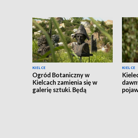
KIELCE
KIELCE
Ogród Botaniczny w
Kiele
Kielcach zamienia się w
dawny
galerię sztuki. Będą
pojaw
wystawy i malarskie plenery