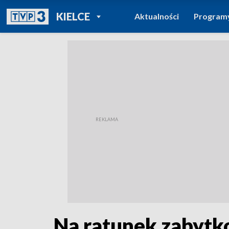
POWRÓT DO
KIELCE
Aktualności
Program
TVP REGIONY
Na ratunek zabytk