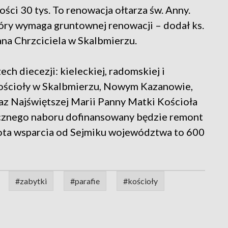
ści 30 tys. To renowacja ołtarza św. Anny.
tóry wymaga gruntownej renowacji – dodał ks.
ana Chrzciciela w Skalbmierzu.
zech diecezji: kieleckiej, radomskiej i
kościoły w Skalbmierzu, Nowym Kazanowie,
z Najświętszej Marii Panny Matki Kościoła
cznego naboru dofinansowany będzie remont
ota wsparcia od Sejmiku województwa to 600
#zabytki
#parafie
#kościoły