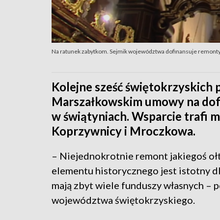
Na ratunek zabytkom. Sejmik województwa dofinansuje remonty 
Kolejne sześć świętokrzyskich 
Marszałkowskim umowy na dofi
w świątyniach. Wsparcie trafi 
Koprzywnicy i Mroczkowa.
– Niejednokrotnie remont jakiegoś ołt
elementu historycznego jest istotny dla
mają zbyt wiele funduszy własnych – 
województwa świętokrzyskiego.