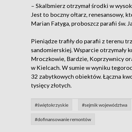
– Skalbmierz otrzymał środki w wysoko
Jest to boczny ołtarz, renesansowy, k
Marian Fatyga, proboszcz parafii św. J
Pieniądze trafiły do parafii z terenu tr
sandomierskiej. Wsparcie otrzymały 
Mroczkowie, Bardzie, Koprzywnicy ora
w Kielcach. W sumie w wyniku tegoro
32 zabytkowych obiektów. Łączna kw
tysięcy złotych.
#świętokrzyskie
#sejmik województwa
#dofinansowanie remontów