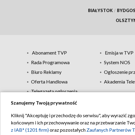
BIAŁYSTOK
/
BYDGO
OLSZTY
Abonament TVP
Emisja w TVP
Rada Programowa
System NOS
Biuro Reklamy
Ogłoszenie pr
Oferta Handlowa
Akademia Tele
Telegazeta ogłoszenia
Szanujemy Twoją prywatność
Regulamin TVP
Kliknij "Akceptuję i przechodzę do serwisu", aby wyrazić zg
końcowym i ich przechowywanie oraz na przetwarzanie Twoich
z IAB* (1201 firm)
oraz pozostałych
Zaufanych Partnerów T