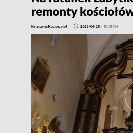
remonty kościołów
Katarzyna Kozior, piol
2023-06-28
|
REGION