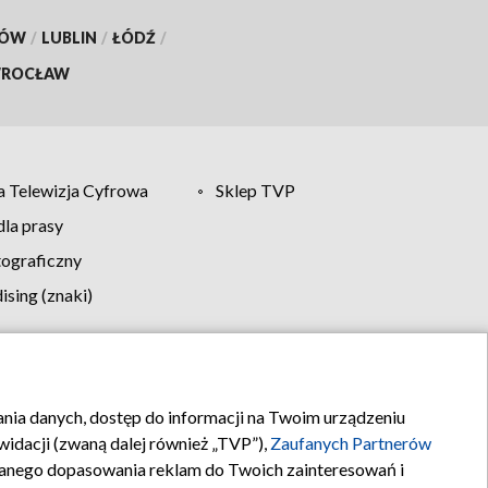
KÓW
/
LUBLIN
/
ŁÓDŹ
/
ROCŁAW
 Telewizja Cyfrowa
Sklep TVP
la prasy
tograficzny
sing (znaki)
klamy
Kontakt
rania danych, dostęp do informacji na Twoim urządzeniu
idacji (zwaną dalej również „TVP”),
Zaufanych Partnerów
anego dopasowania reklam do Twoich zainteresowań i