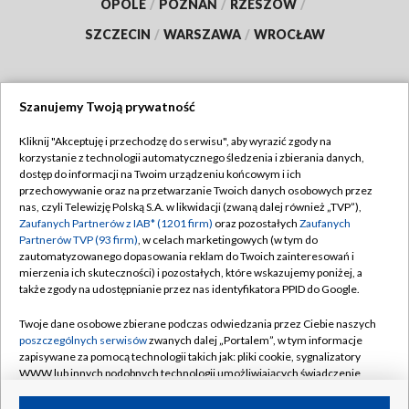
OPOLE
/
POZNAŃ
/
RZESZÓW
/
SZCZECIN
/
WARSZAWA
/
WROCŁAW
Szanujemy Twoją prywatność
Dołącz do nas:
Kliknij "Akceptuję i przechodzę do serwisu", aby wyrazić zgody na
korzystanie z technologii automatycznego śledzenia i zbierania danych,
TVP
dostęp do informacji na Twoim urządzeniu końcowym i ich
Abonament TVP
przechowywanie oraz na przetwarzanie Twoich danych osobowych przez
Regulamin TVP
nas, czyli Telewizję Polską S.A. w likwidacji (zwaną dalej również „TVP”),
Emisja w TVP
Polityka prywatności
Zaufanych Partnerów z IAB* (1201 firm)
oraz pozostałych
Zaufanych
Partnerów TVP (93 firm)
, w celach marketingowych (w tym do
Centrum informacji TVP
Moje zgody
zautomatyzowanego dopasowania reklam do Twoich zainteresowań i
mierzenia ich skuteczności) i pozostałych, które wskazujemy poniżej, a
Naziemna Telewizja Cyfrowa
Pomoc
także zgody na udostępnianie przez nas identyfikatora PPID do Google.
Sklep TVP
Biuro reklamy
Twoje dane osobowe zbierane podczas odwiedzania przez Ciebie naszych
Rada Programowa
Kontakt
poszczególnych serwisów
zwanych dalej „Portalem”, w tym informacje
zapisywane za pomocą technologii takich jak: pliki cookie, sygnalizatory
System NOS
WWW lub innych podobnych technologii umożliwiających świadczenie
dopasowanych i bezpiecznych usług, personalizację treści oraz reklam,
Informacje o nadawcy
Kanały
udostępnianie funkcji mediów społecznościowych oraz analizowanie