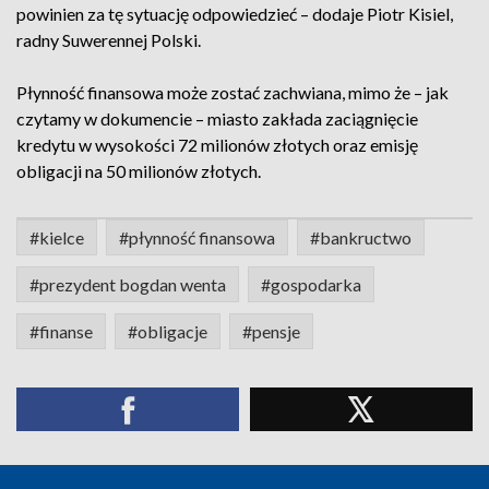
powinien za tę sytuację odpowiedzieć – dodaje Piotr Kisiel,
radny Suwerennej Polski.
Płynność finansowa może zostać zachwiana, mimo że – jak
czytamy w dokumencie – miasto zakłada zaciągnięcie
kredytu w wysokości 72 milionów złotych oraz emisję
obligacji na 50 milionów złotych.
#kielce
#płynność finansowa
#bankructwo
#prezydent bogdan wenta
#gospodarka
#finanse
#obligacje
#pensje