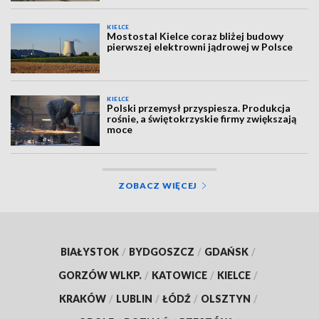
KIELCE
Mostostal Kielce coraz bliżej budowy
pierwszej elektrowni jądrowej w Polsce
KIELCE
Polski przemysł przyspiesza. Produkcja
rośnie, a świętokrzyskie firmy zwiększają
moce
ZOBACZ WIĘCEJ
BIAŁYSTOK
/
BYDGOSZCZ
/
GDAŃSK
/
GORZÓW WLKP.
/
KATOWICE
/
KIELCE
/
KRAKÓW
/
LUBLIN
/
ŁÓDŹ
/
OLSZTYN
/