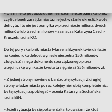
Winiarska.
– Dla mnie to jest absolutnie niezrozumiałe, że pani skarbnik,
czyli członek zarządu miasta, nie jest w stanie określić kwoty
deficytu. I to nie jest pomyłka w przedmiocie miliona, dwóch
milionów lub trzech milionów – zaznacza Katarzyna Czech-
Kruczek, radna KO.
Do tej pory skarbnik miasta Marzena Bzymek twierdziła, że
na koniec roku deficyt wyniesie niespełna 150 milionów
złotych. Z innego dokumentu sporządzonego przez
urzędniczkę wynika, że kwota ta sięgnie aż 356 milionów zł.
– Z jednej strony mówimy o bardzo złej sytuacji. Z drugiej
strony władze miasta po raz kolejny nie robią kompletnie nic,
by tej sytuacji zapobiegać – ocenia Katarzyna Suchańska,
radna BiN.
– Jeżeli sytuacja by się potwierdziła, to uważam, że ktoś