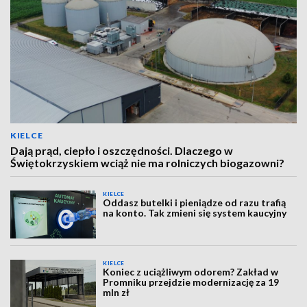
KIELCE
Dają prąd, ciepło i oszczędności. Dlaczego w
Świętokrzyskiem wciąż nie ma rolniczych biogazowni?
KIELCE
Oddasz butelki i pieniądze od razu trafią
na konto. Tak zmieni się system kaucyjny
KIELCE
Koniec z uciążliwym odorem? Zakład w
Promniku przejdzie modernizację za 19
mln zł