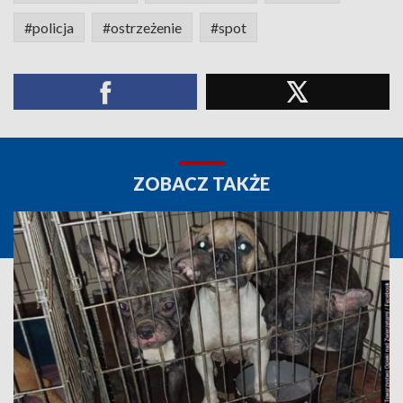
#policja
#ostrzeżenie
#spot
ZOBACZ TAKŻE