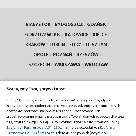
BIAŁYSTOK
/
BYDGOSZCZ
/
GDAŃSK
/
GORZÓW WLKP.
/
KATOWICE
/
KIELCE
/
KRAKÓW
/
LUBLIN
/
ŁÓDŹ
/
OLSZTYN
/
OPOLE
/
POZNAŃ
/
RZESZÓW
/
SZCZECIN
/
WARSZAWA
/
WROCŁAW
Szanujemy Twoją prywatność
Dołącz do nas:
Kliknij "Akceptuję i przechodzę do serwisu", aby wyrazić zgody na
korzystanie z technologii automatycznego śledzenia i zbierania danych,
TVP
dostęp do informacji na Twoim urządzeniu końcowym i ich
Abonament TVP
przechowywanie oraz na przetwarzanie Twoich danych osobowych przez
Regulamin TVP
nas, czyli Telewizję Polską S.A. w likwidacji (zwaną dalej również „TVP”),
Emisja w TVP
Polityka prywatności
Zaufanych Partnerów z IAB* (1201 firm)
oraz pozostałych
Zaufanych
Partnerów TVP (93 firm)
, w celach marketingowych (w tym do