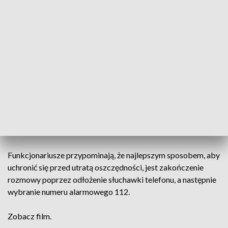
którą następnie… wyrzuciła przez okno.
Wszystko o łącznej wartości 75 tysięcy
złotych. Gdy zorientowała się, że padła
ofiarą oszustów, było za późno.
Policja apeluje o ostrożność i zdrowy rozsądek w kontaktach
z osobami, które podają się za członków rodziny lub
przedstawicieli różnych instytucji. We wszystkich takich
przypadkach zastanówmy się dwa razy i zweryfikujmy każdą
najmniejszą wątpliwość.
Funkcjonariusze przypominają, że najlepszym sposobem, aby
uchronić się przed utratą oszczędności, jest zakończenie
rozmowy poprzez odłożenie słuchawki telefonu, a następnie
wybranie numeru alarmowego 112.
Zobacz film.