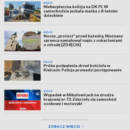
KIELCE
Niebezpieczna kolizja na DK79. W
samochodzie jechała matka z 8-letnim
dzieckiem
KIELCE
Nocny „protest” przed katedrą. Nieznany
sprawca namalował napis z oskarżeniami
o zdradę [ZDJĘCIA]
KIELCE
Próba podpalenia drzwi kościoła w
Kielcach. Policja prowadzi postępowanie
KIELCE
Wypadek w Mikułowicach na drodze
krajowej nr 73. Zderzyły się samochód
osobowy i motocykl
ZOBACZ WIĘCEJ