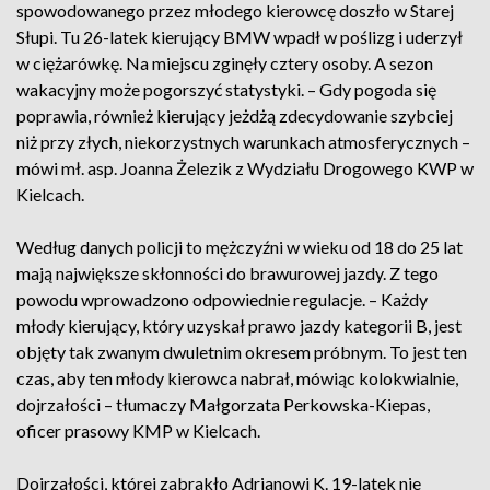
spowodowanego przez młodego kierowcę doszło w Starej
Słupi. Tu 26-latek kierujący BMW wpadł w poślizg i uderzył
w ciężarówkę. Na miejscu zginęły cztery osoby. A sezon
wakacyjny może pogorszyć statystyki. – Gdy pogoda się
poprawia, również kierujący jeżdżą zdecydowanie szybciej
niż przy złych, niekorzystnych warunkach atmosferycznych –
mówi mł. asp. Joanna Żelezik z Wydziału Drogowego KWP w
Kielcach.
Według danych policji to mężczyźni w wieku od 18 do 25 lat
mają największe skłonności do brawurowej jazdy. Z tego
powodu wprowadzono odpowiednie regulacje. – Każdy
młody kierujący, który uzyskał prawo jazdy kategorii B, jest
objęty tak zwanym dwuletnim okresem próbnym. To jest ten
czas, aby ten młody kierowca nabrał, mówiąc kolokwialnie,
dojrzałości – tłumaczy Małgorzata Perkowska-Kiepas,
oficer prasowy KMP w Kielcach.
Dojrzałości, której zabrakło Adrianowi K. 19-latek nie