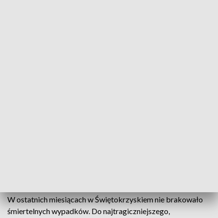
W tym wypadku zginęła 16-letnia dziewczyna. Zdaniem
prokuratury odpowiada za niego kierowca seata Adrian K. –
Postawiono zarzut nieumyślnego spowodowania wypadku
drogowego na skutek niedostosowania techniki i taktyki
jazdy do warunków drogowych i swoich umiejętności – mówi
prok. Beata Zielińska-Janaszek z Prokuratury Rejonowej
Kielce-Wschód.
W wypadku obrażenia odniosło także dwóch 17-latków,
pasażerów. Według śledczych Adrian K. zjechał na pobocze i
uderzył w rząd drzew w miejscowości Zalesie, w gminie
Raków. Choć 19-latek nie przekroczył dopuszczalnej
prędkości, to 26 lutego droga była mokra i śliska. Zdaniem
prokuratury właśnie tego Adrian K. nie wziął pod uwagę,
prawo jazdy miał raptem od pięciu miesięcy.
W ostatnich miesiącach w Świętokrzyskiem nie brakowało
śmiertelnych wypadków. Do najtragiczniejszego,