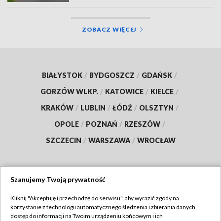
ZOBACZ WIĘCEJ
BIAŁYSTOK
/
BYDGOSZCZ
/
GDAŃSK
/
GORZÓW WLKP.
/
KATOWICE
/
KIELCE
/
KRAKÓW
/
LUBLIN
/
ŁÓDŹ
/
OLSZTYN
/
OPOLE
/
POZNAŃ
/
RZESZÓW
/
SZCZECIN
/
WARSZAWA
/
WROCŁAW
Szanujemy Twoją prywatność
Dołącz do nas:
Kliknij "Akceptuję i przechodzę do serwisu", aby wyrazić zgody na
korzystanie z technologii automatycznego śledzenia i zbierania danych,
TVP
dostęp do informacji na Twoim urządzeniu końcowym i ich