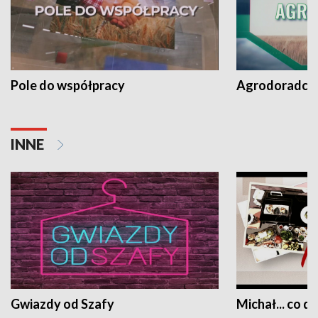
Pole do współpracy
Agrodoradcy 
INNE
Gwiazdy od Szafy
Michał... co dz