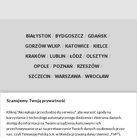
BIAŁYSTOK
/
BYDGOSZCZ
/
GDAŃSK
/
GORZÓW WLKP.
/
KATOWICE
/
KIELCE
/
KRAKÓW
/
LUBLIN
/
ŁÓDŹ
/
OLSZTYN
/
OPOLE
/
POZNAŃ
/
RZESZÓW
/
SZCZECIN
/
WARSZAWA
/
WROCŁAW
Szanujemy Twoją prywatność
Dołącz do nas:
Kliknij "Akceptuję i przechodzę do serwisu", aby wyrazić zgody na
korzystanie z technologii automatycznego śledzenia i zbierania danych,
TVP
dostęp do informacji na Twoim urządzeniu końcowym i ich
Abonament TVP
przechowywanie oraz na przetwarzanie Twoich danych osobowych przez
Regulamin TVP
nas, czyli Telewizję Polską S.A. w likwidacji (zwaną dalej również „TVP”),