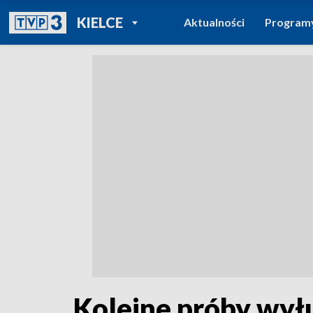
POWRÓT DO
KIELCE
Aktualności
Program
TVP REGIONY
Kolejne próby wył