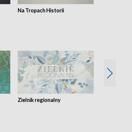
Na Tropach Historii
Szept ziemi
Zielnik regionalny
EkoLogiczni