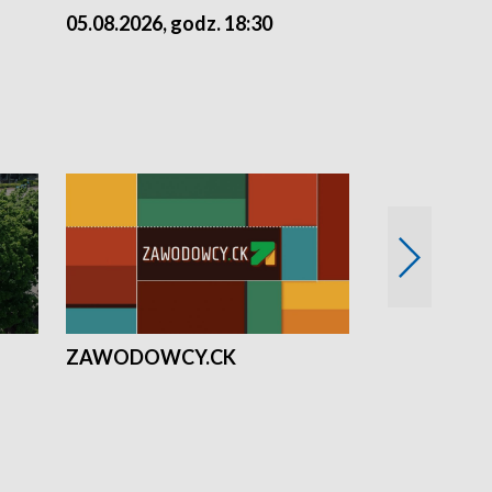
05.08.2026, godz. 18:30
04.08.2026, 
ZAWODOWCY.CK
Solidarni z U