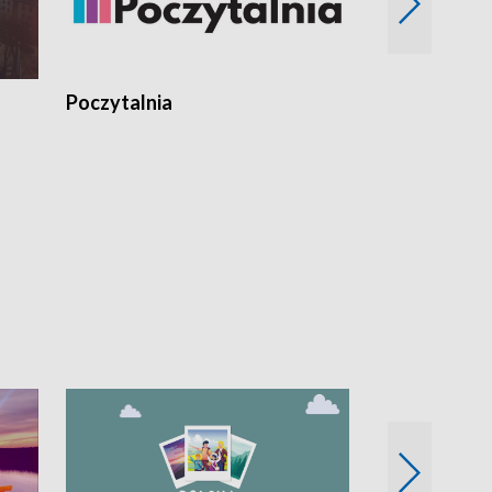
Poczytalnia
Koncerty TV