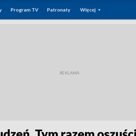
y
Program TV
Patronaty
Więcej
udzeń. Tym razem oszuści