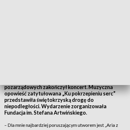
Świętokrzyska droga do niepodległości. W Targach Kielce odbył się koncert „Ku
pokrzepieniu serc”
Pierwszy dzień targów dla organizacji
pozarządowych zakończył koncert. Muzyczna
opowieść zatytułowana „Ku pokrzepieniu serc”
przedstawiła świętokrzyską drogę do
niepodległości. Wydarzenie zorganizowała
Fundacja im. Stefana Artwińskiego.
– Dla mnie najbardziej poruszającym utworem jest „Aria z