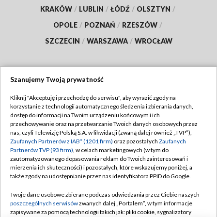
KRAKÓW
/
LUBLIN
/
ŁÓDŹ
/
OLSZTYN
/
OPOLE
/
POZNAŃ
/
RZESZÓW
/
SZCZECIN
/
WARSZAWA
/
WROCŁAW
Szanujemy Twoją prywatność
Dołącz do nas:
Kliknij "Akceptuję i przechodzę do serwisu", aby wyrazić zgody na
korzystanie z technologii automatycznego śledzenia i zbierania danych,
TVP
dostęp do informacji na Twoim urządzeniu końcowym i ich
Abonament TVP
przechowywanie oraz na przetwarzanie Twoich danych osobowych przez
Regulamin TVP
nas, czyli Telewizję Polską S.A. w likwidacji (zwaną dalej również „TVP”),
Emisja w TVP
Polityka prywatności
Zaufanych Partnerów z IAB* (1201 firm)
oraz pozostałych
Zaufanych
Partnerów TVP (93 firm)
, w celach marketingowych (w tym do
Centrum informacji TVP
Moje zgody
zautomatyzowanego dopasowania reklam do Twoich zainteresowań i
mierzenia ich skuteczności) i pozostałych, które wskazujemy poniżej, a
Naziemna Telewizja Cyfrowa
Pomoc
także zgody na udostępnianie przez nas identyfikatora PPID do Google.
Sklep TVP
Biuro reklamy
Twoje dane osobowe zbierane podczas odwiedzania przez Ciebie naszych
Rada Programowa
Kontakt
poszczególnych serwisów
zwanych dalej „Portalem”, w tym informacje
zapisywane za pomocą technologii takich jak: pliki cookie, sygnalizatory