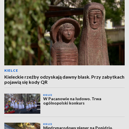
KIELCE
Kieleckie rzeźby odzyskają dawny blask. Przy zabytkach
pojawią się kody QR
KIELCE
W Pacanowie na ludowo. Trwa
ogólnopolski konkurs
KIELCE
Międzynarodowy plener na Ponidziu.