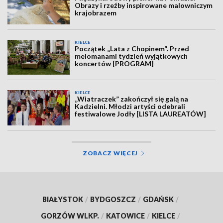
Obrazy i rzeźby inspirowane malowniczym
krajobrazem
KIELCE
Początek „Lata z Chopinem”. Przed
melomanami tydzień wyjątkowych
koncertów [PROGRAM]
KIELCE
„Wiatraczek” zakończył się galą na
Kadzielni. Młodzi artyści odebrali
festiwalowe Jodły [LISTA LAUREATÓW]
ZOBACZ WIĘCEJ
BIAŁYSTOK
/
BYDGOSZCZ
/
GDAŃSK
/
GORZÓW WLKP.
/
KATOWICE
/
KIELCE
/