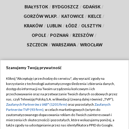
BIAŁYSTOK
/
BYDGOSZCZ
/
GDAŃSK
/
GORZÓW WLKP.
/
KATOWICE
/
KIELCE
/
KRAKÓW
/
LUBLIN
/
ŁÓDŹ
/
OLSZTYN
/
OPOLE
/
POZNAŃ
/
RZESZÓW
/
SZCZECIN
/
WARSZAWA
/
WROCŁAW
Szanujemy Twoją prywatność
Dołącz do nas:
Kliknij "Akceptuję i przechodzę do serwisu", aby wyrazić zgody na
korzystanie z technologii automatycznego śledzenia i zbierania danych,
TVP
dostęp do informacji na Twoim urządzeniu końcowym i ich
Abonament TVP
przechowywanie oraz na przetwarzanie Twoich danych osobowych przez
Regulamin TVP
nas, czyli Telewizję Polską S.A. w likwidacji (zwaną dalej również „TVP”),
Emisja w TVP
Zaufanych Partnerów z IAB* (1201 firm)
oraz pozostałych
Zaufanych
Polityka prywatności
Partnerów TVP (93 firm)
, w celach marketingowych (w tym do
Centrum informacji TVP
Moje zgody
zautomatyzowanego dopasowania reklam do Twoich zainteresowań i
mierzenia ich skuteczności) i pozostałych, które wskazujemy poniżej, a
Naziemna Telewizja Cyfrowa
Pomoc
także zgody na udostępnianie przez nas identyfikatora PPID do Google.