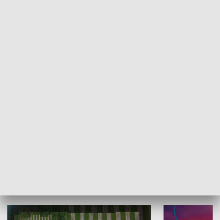
Informator kulturalny
Drzwi do kult
TECHNIKA I MOTORYZACJA
WYPOCZYNEK I REKREACJA