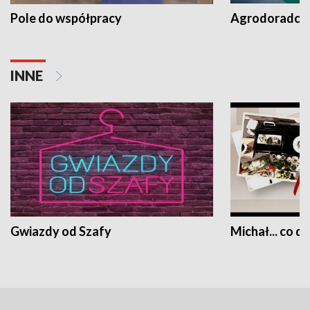
Pole do współpracy
Agrodoradcy 
INNE
Gwiazdy od Szafy
Michał... co dz