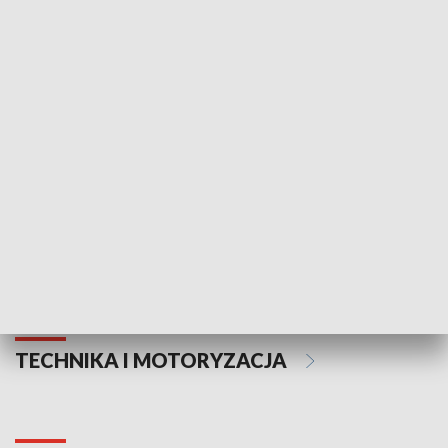
KULTURA I SZTUKA
Informator kulturalny
Drzwi do kult
TECHNIKA I MOTORYZACJA