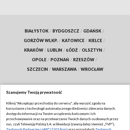
BIAŁYSTOK
/
BYDGOSZCZ
/
GDAŃSK
/
GORZÓW WLKP.
/
KATOWICE
/
KIELCE
/
KRAKÓW
/
LUBLIN
/
ŁÓDŹ
/
OLSZTYN
/
OPOLE
/
POZNAŃ
/
RZESZÓW
/
SZCZECIN
/
WARSZAWA
/
WROCŁAW
Szanujemy Twoją prywatność
Dołącz do nas:
Kliknij "Akceptuję i przechodzę do serwisu", aby wyrazić zgody na
korzystanie z technologii automatycznego śledzenia i zbierania danych,
TVP
dostęp do informacji na Twoim urządzeniu końcowym i ich
Abonament TVP
przechowywanie oraz na przetwarzanie Twoich danych osobowych przez
Regulamin TVP
nas, czyli Telewizję Polską S.A. w likwidacji (zwaną dalej również „TVP”),
Emisja w TVP
Zaufanych Partnerów z IAB* (1201 firm)
oraz pozostałych
Zaufanych
Polityka prywatności