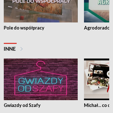
Pole do współpracy
Agrodoradcy 
INNE
Gwiazdy od Szafy
Michał... co dz