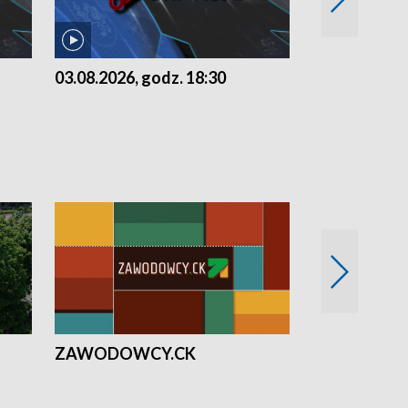
03.08.2026, godz. 18:30
02.08.2026, 
ZAWODOWCY.CK
Solidarni z U