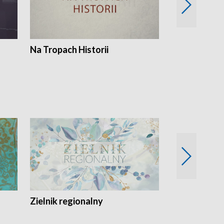
Na Tropach Historii
Szept ziemi
Zielnik regionalny
EkoLogiczni