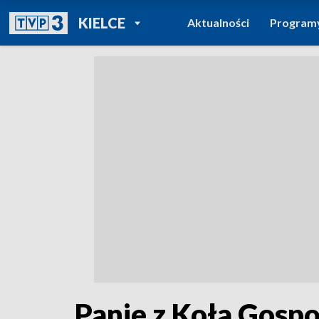
POWRÓT DO
KIELCE
Aktualności
Program
TVP REGIONY
Panie z Koła Gosp