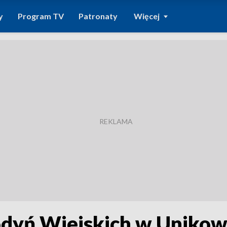
y
Program TV
Patronaty
Więcej
odyń Wiejskich w Unikow