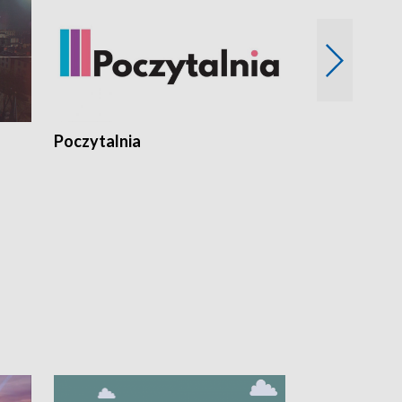
Poczytalnia
Koncerty TV